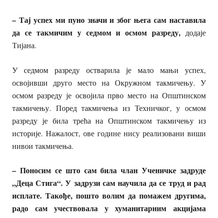
– Тај успех ми пуно значи и због њега сам наставила
да се такмичим у седмом и осмом разреду,
додаје
Тијана.
У седмом разреду остварила је мало мањи успех,
освојивши друго место на Окружном такмичењу. У
осмом разреду је освојила прво место на Општинском
такмичењу. Поред такмичења из Техничког, у осмом
разреду је била трећа на Општинском такмичењу из
историје. Нажалост, ове године нису реализовани виши
нивои такмичења.
– Поносим се што сам била члан Ученичке задруде
„Деца Стига“. У задрузи сам научила да се труд и рад
исплате. Такође, пошто волим да помажем другима,
радо сам учествовала у хуманитарним акцијама