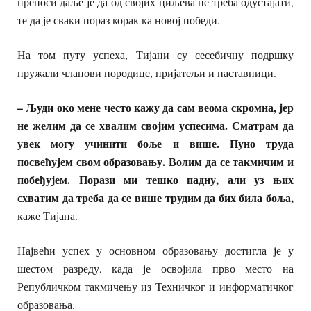
преноси даље је да од својих циљева не треба одустајати,
те да је сваки пораз корак ка новој победи.
На том путу успеха, Тијани су сесебичну подршку
пружали чланови породице, пријатељи и наставници.
– Људи око мене често кажу да сам веома скромна, јер
не желим да се хвалим својим успесима. Сматрам да
увек могу учинити боље и више. Пуно труда
посвећујем свом образовању. Волим да се такмичим и
побеђујем. Порази ми тешко падну, али уз њих
схватим да треба да се више трудим да бих била боља,
каже Тијана.
Највећи успех у основном образовању достигла је у
шестом разреду, када је освојила прво место на
Републичком такмичењу из Техничког и информатичког
образовања.