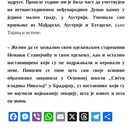
задруге. Прошле године ми је била част да учествујем
на петнаестодневном међународном Дунав кампу у
једном малом граду, у Аустрији. Упознала сам
вршњаке из Мађарске, Аустрије и Бугарске,
каже
Тијана и истиче:
– Желим да се захвалим свом одељењском старешини
Немањи Станојчићу и свом одељењу, као и осталим
наставницима који су ме подржавали и веровали у
мене. Поносим се тиме што сам своје основно
образовање завршила у Основној школи „Свети
владика Николај“ у Брадарцу, уз наставнике који су
ме научили најважнију лекцију, шта је живот и шта
он значи.
Facebook
Messenger
Viber
WhatsApp
Email
X
Threads
Telegra
Shar