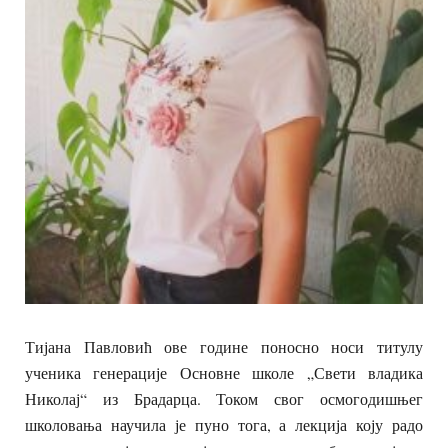
Тијана Павловић ове године поносно носи титулу
ученика генерације Основне школе „Свети владика
Николај“ из Брадарца. Током свог осмогодишњег
школовања научила је пуно тога, а лекција коју радо