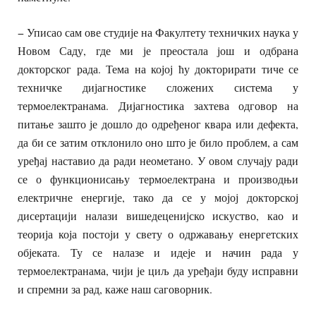
− Уписао сам ове студије на Факултету техничких наука у
Новом Саду, где ми је преостала још и одбрана
докторског рада. Тема на којој ћу докторирати тиче се
техничке дијагностике сложених система у
термоелектранама. Дијагностика захтева одговор на
питање зашто је дошло до одређеног квара или дефекта,
да би се затим отклонило оно што је било проблем, а сам
уређај наставио да ради неометано. У овом случају ради
се о функционисању термоелектрана и производњи
електричне енергије, тако да се у мојој докторској
дисертацији налази вишедеценијско искуство, као и
теорија која постоји у свету о одржавању енергетских
објеката. Ту се налазе и идеје и начин рада у
термоелектранама, чији је циљ да уређаји буду исправни
и спремни за рад, каже наш саговорник.