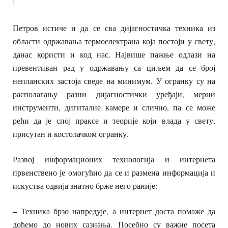
Петров истиче и да се сва дијагностичка техника из
области одржавања термоелектрана која постоји у свету,
данас користи и код нас. Највише пажње одлази на
превентиван рад у одржавању са циљем да се број
непланских застоја сведе на минимум. У огранку су на
располагању разни дијагностички уређаји, мерни
инструменти, дигиталне камере и слично, па се може
рећи да је спој праксе и теорије који влада у свету,
присутан и костолачком огранку.
Развој информационих технологија и интернета
првенствено је омогућио да се и размена информација и
искуства одвија знатно брже него раније:
− Техника брзо напредује, а интернет доста помаже да
дођемо до нових сазнања. Посебно су важне посета