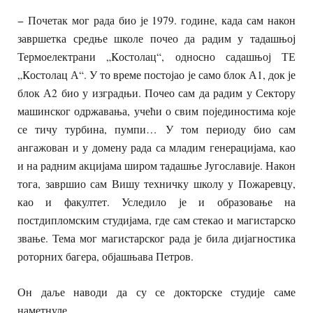
− Почетак мог рада био је 1979. године, када сам након
завршетка средње школе почео да радим у тадашњој
Термоелектрани „Kостолац“, односно садашњој ТЕ
„Kостолац А“. У то време постојао је само блок А1, док је
блок А2 био у изградњи. Почео сам да радим у Сектору
машинског одржавања, учећи о свим појединостима које
се тичу турбина, пумпи… У том периоду био сам
ангажован и у домену рада са младим генерацијама, као
и на радним акцијама широм тадашње Југославије. Након
тога, завршио сам Вишу техничку школу у Пожаревцу,
као и факултет. Уследило је и образовање на
постдипломским студијама, где сам стекао и магистарско
звање. Тема мог магистарског рада је била дијагностика
роторних багера, објашњава Петров.
Он даље наводи да су се докторске студије саме
наметнуле.