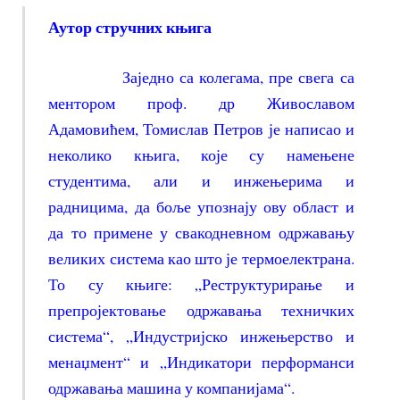
Аутор стручних књига
Заједно са колегама, пре свега са
ментором проф. др Живославом
Адамовићем, Томислав Петров је написао и
неколико књига, које су намењене
студентима, али и инжењерима и
радницима, да боље упознају ову област и
да то примене у свакодневном одржавању
великих система као што је термоелектрана.
То су књиге: „Реструктурирање и
препројектовање одржавања техничких
система“, „Индустријско инжењерство и
менаџмент“ и „Индикатори перформанси
одржавања машина у компанијама“.