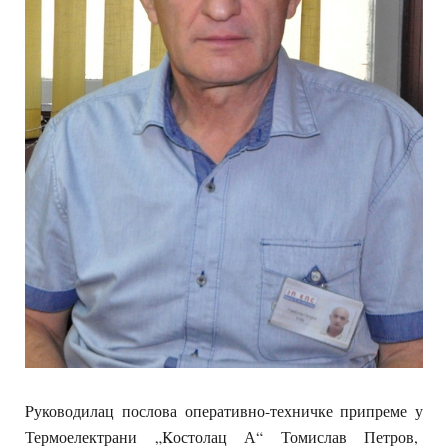
Pуководилац послова оперативно-техничке припреме у
Термоелектрани „Kостолац А“
Томислав Петров,