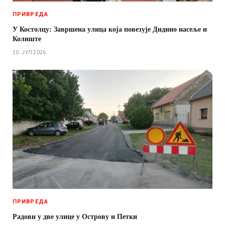
ПРИВРЕДА
У Костолцу: Завршена улица која повезује Дидино насеље и
Колиште
20. ЈУЛ 2026.
ПРИВРЕДА
Радови у две улице у Острову и Петки