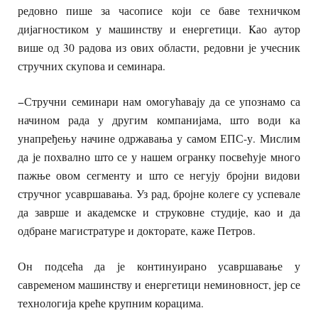
редовно пише за часописе који се баве техничком
дијагностиком у машинству и енергетици. Kао аутор
више од 30 радова из ових области, редовни је учесник
стручних скупова и семинара.
−Стручни семинари нам омогућавају да се упознамо са
начином рада у другим компанијама, што води ка
унапређењу начине одржавања у самом ЕПС-у. Мислим
да је похвално што се у нашем огранку посвећује много
пажње овом сегменту и што се негују бројни видови
стручног усавршавања. Уз рад, бројне колеге су успевале
да заврше и академске и струковне студије, као и да
одбране магистратуре и докторате, каже Петров.
Он подсећа да је континуирано усавршавање у
савременом машинству и енергетици неминовност, јер се
технологија креће крупним корацима.