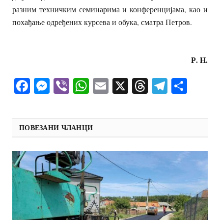
разним техничким семинарима и конференцијама, као и
похађање одређених курсева и обука, сматра Петров.
Р. Н.
Facebook
Messenger
Viber
WhatsApp
Email
X
Threads
Telegra
Shar
ПОВЕЗАНИ ЧЛАНЦИ