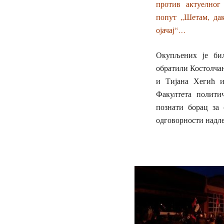
против актуелног
попут „Шетам, дак
ојачај“…
Окупљених је би
обратили Костолча
и Тијана Хегић и
Факултета полити
познати борац за 
одговорности надл