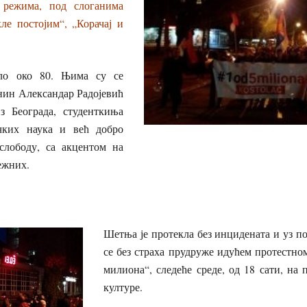
 режима, под слоганима
ле постојим“, „Корачај и
ло око 80. Њима су се
нин Александар Радојевић
з Београда, студенткиња
чких наука и већ добро
слободу, са акцентом на
ежних.
Шетња је протекла без инцидената и уз п
се без страха прудруже идућем протестно
милиона“, следеће среде, од 18 сати, на
културе.