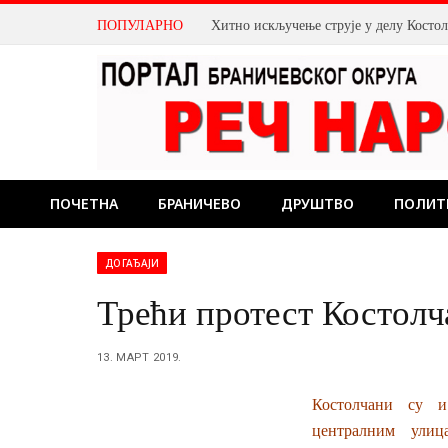
ПОПУЛАРНО
Хитно искључење струје у делу Косто
ПОЧЕТНА
БРАНИЧЕВО
ДРУШТВО
ПОЛИТ
ДОГАЂАЈИ
Трећи протест Костолч
13. МАРТ 2019.
Костолчани су и
централним улиц