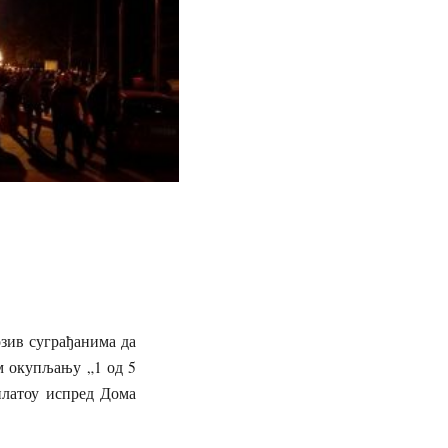
озив суграђанима да
м окупљању „1 од 5
 платоу испред Дома