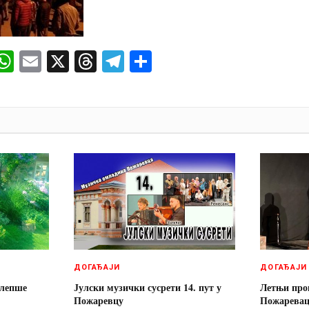
ok
senger
iber
WhatsApp
Email
X
Threads
Telegram
Share
И
ДОГАЂАЈИ
ДОГАЂАЈИ
јлепше
Јулски музички сусрети 14. пут у
Летњи про
Пожаревцу
Пожаревац