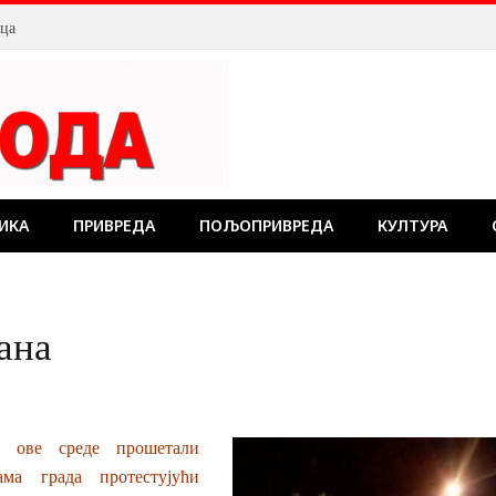
лца
ИКА
ПРИВРЕДА
ПОЉОПРИВРЕДА
КУЛТУРА
ана
 ове среде прошетали
ама града протестујући