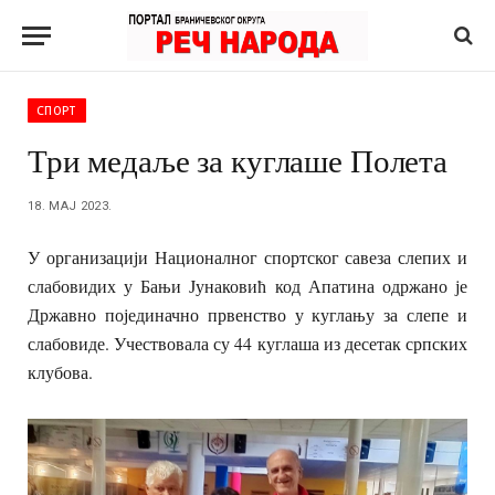
СПОРТ
Три медаље за куглаше Полета
18. МАЈ 2023.
У организацији Националног спортског савеза слепих и
слабовидих у Бањи Јунаковић код Апатина одржано је
Државно појединачно првенство у куглању за слепе и
слабовиде. Учествовала су 44 куглаша из десетак српских
клубова.