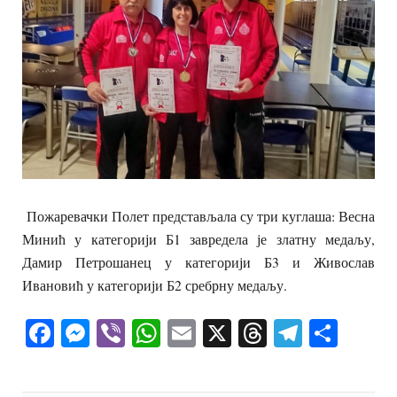
Пожаревачки Полет представљала су три куглаша: Весна
Минић у категорији Б1 завредела је златну медаљу,
Дамир Петрошанец у категорији Б3 и Живослав
Ивановић у категорији Б2 сребрну медаљу.
Facebook
Messenger
Viber
WhatsApp
Email
X
Threads
Telegra
Shar