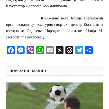
илустратор Добросав Боб Живковић.
Књижевно вече Јелице Грегановић
организовали су Културно-спортски центар Костолац и
костолачко Одељење Народне библиотеке „Илија М.
Петровић“ Пожаревац.
Facebook
Messenger
Viber
WhatsApp
Email
X
Threads
Telegra
Shar
ПОВЕЗАНИ ЧЛАНЦИ