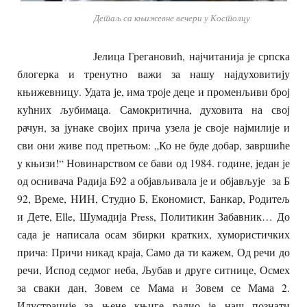
Детаљ са књижевне вечери у Костолцу
Јелица Грегановић, најчитанија је српска
блогерка и тренутно важи за нашу најдуховитију
књижевницу. Удата је, има троје деце и променљиви број
кућних љубимаца. Самокритична, духовита на свој
рачун, за јунаке својих прича узела је своје најмилије и
сви они живе под претњом: „Ко не буде добар, завршиће
у књизи!“ Новинарством се бави од 1984. године, један је
од оснивача Радија Б92 а објављивала је и објављује за Б
92, Време, НИН, Студио Б, Економист, Банкар, Родитељ
и Дете, Elle, Шумадија Press, Политикин Забавник… До
сада је написала осам збирки кратких, хумористичких
прича: Причи никад краја, Само да ти кажем, Од речи до
речи, Испод седмог неба, Љубав и друге ситнице, Осмех
за сваки дан, Зовем се Мама и Зовем се Мама 2.
Илустрације за њене књиге радио је наш познати