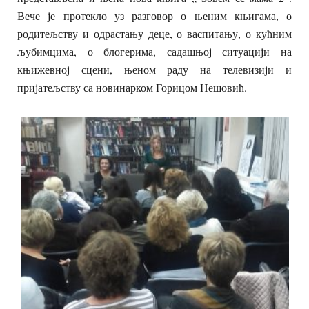
Вече је протекло уз разговор о њеним књигама, о
родитељству и одрастању деце, о васпитању, о кућним
љубимцима, о блогерима, садашњој ситуацији на
књижевној сцени, њеном раду на телевизији и
пријатељству са новинарком Горицом Нешовић.