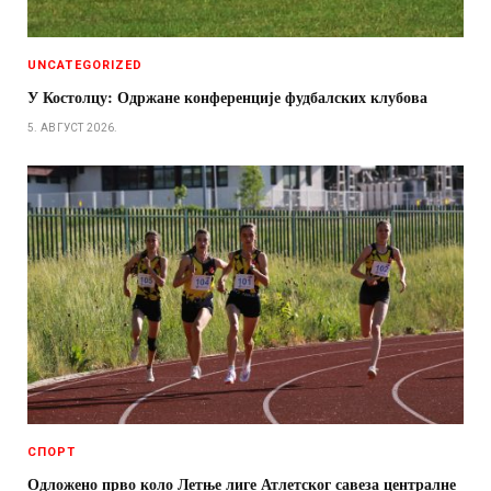
UNCATEGORIZED
У Костолцу: Одржане конференције фудбалских клубова
5. АВГУСТ 2026.
СПОРТ
Одложено прво коло Летње лиге Атлетског савеза централне