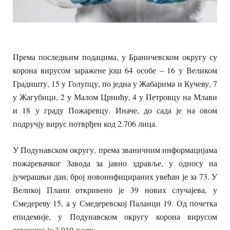
Према последњим подацима, у Браничевском округу су
корона вирусом заражене још 64 особе – 16 у Великом
Градишту, 15 у Голупцу, по једна у Жабарима и Кучеву, 7
у Жагубици, 2 у Малом Црнићу, 4 у Петровцу на Млави
и 18 у граду Пожаревцу. Иначе, до сада је на овом
подручју вирус потврђен код 2.706 лица.
У Подунавском округу, према званичним информацијама
пожаревачког Завода за јавно здравље, у односу на
јучерашњи дан, број новоинфицираних увећан је за 73. У
Великој Плани откривено је 39 нових случајева, у
Смедереву 15, а у Смедеревској Паланци 19. Од почетка
епидемије, у Подунавском округу корона вирусом
заражено је 3.010 људи.