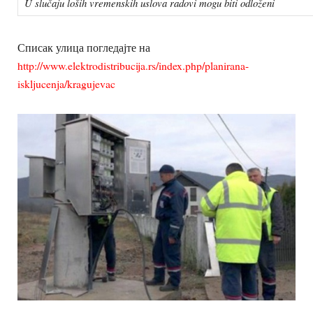
U slučaju loših vremenskih uslova radovi mogu biti odloženi
Списак улица погледајте на
http://www.elektrodistribucija.rs/index.php/planirana-
iskljucenja/kragujevac