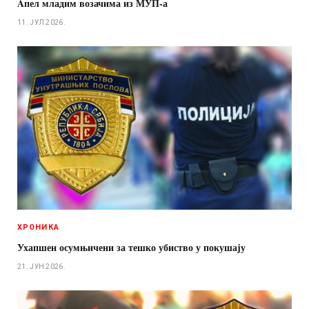
Aпел младим возачима из МУП-а
11. ЈУЛ 2026.
ХРОНИКА
Ухапшен осумњичени за тешко убиство у покушају
21. ЈУН 2026.