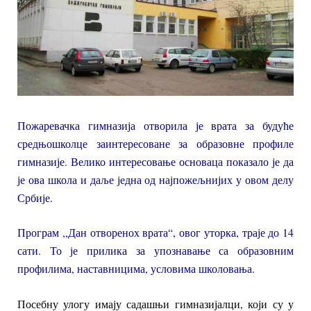
Пожаревачка гимназија отворила је врата за будуће
средњошколце заинтересоване за образовне профиле
гимназије. Велико интересовање основаца показало је да
је ова школа и даље једна од најпожељнијих у овом делу
Србије.
Програм ,,Дан отворенох врата“, овог уторка, траје до 14
сати. То је прилика за упознавање са образовним
профилима, наставницима, условима школовања.
Посебну улогу имају садашњи гимназијалци, који су у