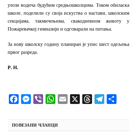
улози водича будућим средњошколцима. Током обиласка
школе, поделили су своја искуства о настави, школским
секцијама, такмичењима, свакодневном животу у
Пожаревачкој гимназији и одговарали на питања.
За нову школску годину планиран је упис шест одељења
првог разреда.
Р. Н.
Facebook
Messenger
Viber
WhatsApp
Email
X
Threads
Telegra
Shar
ПОВЕЗАНИ ЧЛАНЦИ