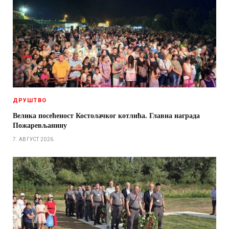
ДРУШТВО
Велика посећеност Костолачког котлића. Главна награда
Пожаревљанину
7. АВГУСТ 2026.