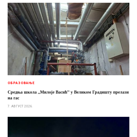
ОБРАЗОВАЊЕ
Средња школа „Милоје Васић” у Великом Градишту прелази
на гас
7. АВГУСТ 2026.