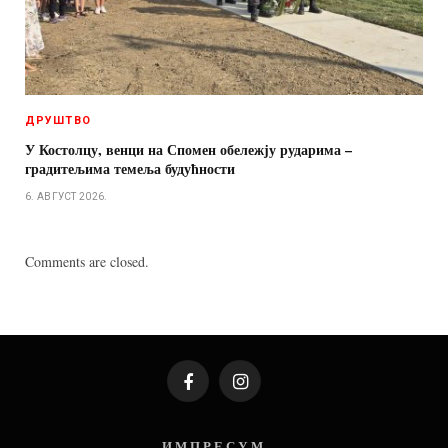
ДРУШТВО
У Костолцу, венци на Спомен обележју рударима –
градитељима темеља будућности
6. АВГУСТ 2026.
Comments are closed.
Facebook
Instagram
И М П Р Е С У М