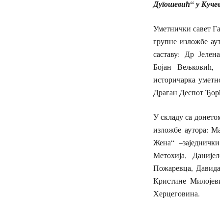
Дугошевић“ у Кучев
Уметнички савет Гал
групне изложбе аут
саставу: Др Јелен
Бојан Вељковић,
историчарка уметн
Драган Деспот Ђор
У складу са донето
изложбе аутора: М
Жена“ –заједничк
Метохија, Даније
Пожаревца, Давида
Кристине Милојеви
Херцеговина.