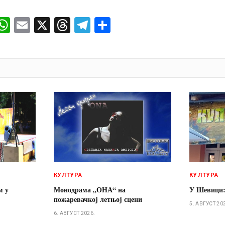
ok
senger
iber
WhatsApp
Email
X
Threads
Telegram
Share
И
КУЛТУРА
КУЛТУРА
м у
Монодрама „ОНА“ на
У Шевици:
пожаревачкој летњој сцени
5. АВГУСТ 20
6. АВГУСТ 2026.