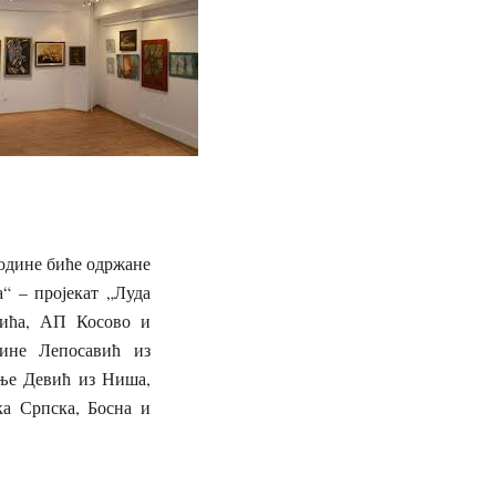
године биће одржане
“ – пројекат „Луда
вића, АП Косово и
Тине Лепосавић из
ање Девић из Ниша,
а Српска, Босна и