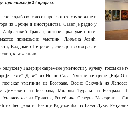
у пристигло је 29 пријава.
ерије одабрао је десет пројеката за самосталне и
ора из Србије и иностранства. Савет је радио у
а Анђелковић Грашар, историчарка уметности,
 мастер примењени уметник, Љиљана Јовић,
ости, Владимир Петровић, сликар и фотограф и
ђевић, књижевник.
м одлуком у Галерији савремене уметности у Кучеву, током ове 
арије Јевтић Давић из Новог Сада, Уметничке групе „Која Она
и пројекат уметница из Београда, Весне Секулић из Лепоса
ле Димковић из Београда, Милоша Ђурана из Београда, 
 Атанасоског из Прилепа, Република Северна Македонија, С
ћ из Београда и Томице Радуловића из Бања Луке, Републик