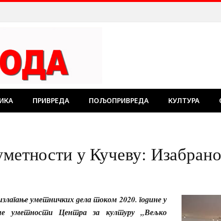
ИКА
ПРИВРЕДА
ПОЉОПРИВРЕДА
КУЛТУРА
уметности у Кучеву: Изабрано
излагање уметничких дела током 2020. године у
ене уметности Центра за културу „Вељко