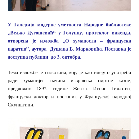
У Галерији модерне уметности Народне библиотеке
„Вељко Дугошевић“ у Голупцу, протеклог викенда,
отворена је изложба „О хуманости – француски
наратив”, аутора Душана Б. Марковића. Поставка је
доступна публици до 3. октобра.
Тема изложбе је гиљотина, коју је као идеју о употреби
ради хуманијег начина извршења смртне казне,
предложио 1892. године Жозеф- Игнас Гиљотен,
француски доктор и посланик у Француској народној
Скупштини.