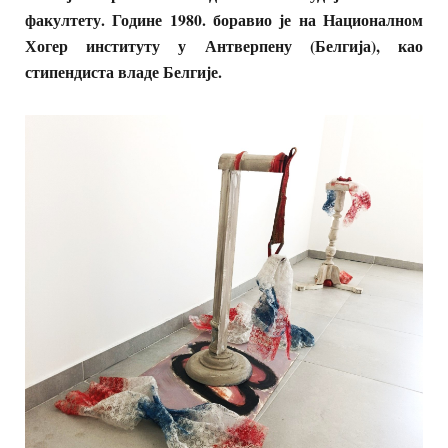
факултету. Године 1980. боравио је на Националном
Хогер институту у Антверпену (Белгија), као
стипендиста владе Белгије.