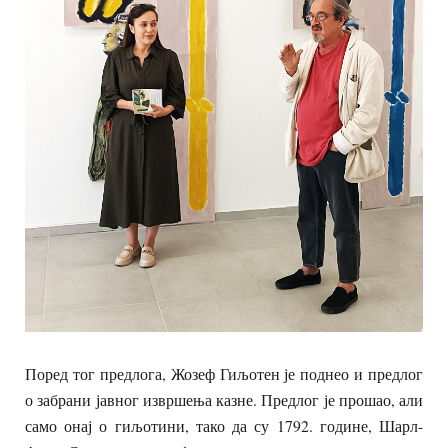
Поред тог предлога, Жозеф Гиљотен је поднео и предлог
о забрани јавног извршења казне. Предлог је прошао, али
само онај о гиљотини, тако да су 1792. године, Шарл-