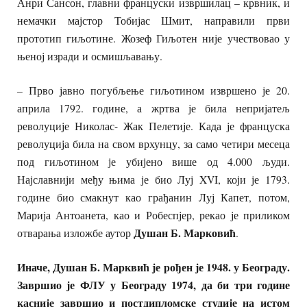
Анри Сансон, главни француски извршилац – крвник, и
немачки мајстор Тобијас Шмит, направили први
прототип гиљотине. Жозеф Гиљотен није учествовао у
њеној изради и осмишљавању.
– Прво јавно погубљење гиљотином извршено је 20.
априла 1792. године, а жртва је била непријатељ
револуције Николас- Жак Пелетије. Када је француска
револуција била на свом врхунцу, за само четири месеца
под гиљотином је убијено више од 4.000 људи.
Најславнији међу њима је био Луј XVI, који је 1793.
године био смакнут као грађанин Луј Капет, потом,
Марија Антоанета, као и Робеспјер, рекао је приликом
Душан Б. Марковић
отварања изложбе аутор
.
Иначе, Душан Б. Марквић је рођен је 1948. у Београду.
Завршио је ФЛУ у Београду 1974, да би три године
касније завршио и постдипломске студије на истом