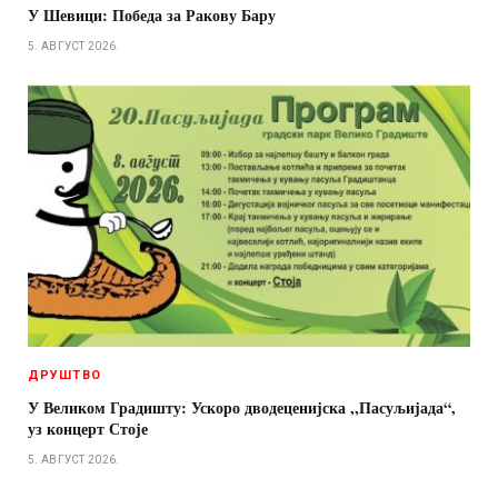
У Шевици: Победа за Ракову Бару
5. АВГУСТ 2026.
ДРУШТВО
У Великом Градишту: Ускоро дводеценијска ,,Пасуљијада“,
уз концерт Стоје
5. АВГУСТ 2026.