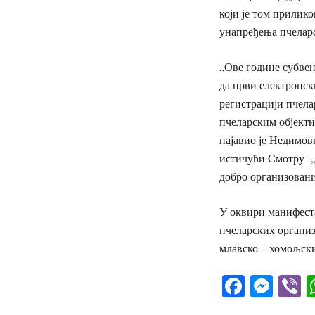
који је том прилико
унапређења пчеларс
„Ове године субвен
да први електронск
регистрацији пчела
пчеларским објекти
најавио је Недимов
истичући Смотру „Д
добро организовани
У оквири манифеста
пчеларских организ
млавско – хомољски
Facebo
Mes
V