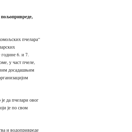
 пољопривреде,
хомољских пчелара“
ларских
године 6. и 7.
ме, у част пчеле,
 свим досадашњим
организацијом
је да пчелари овог
оји је по свом
тва и водопривреде