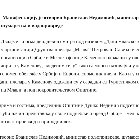
-Манифестацију je
отворио Бранислав Недимовић, министар
шумарства и водопривреде
Двадесет и осма дводневна смотра под називом „Дани млавско-
у организацији Друштва пчелара „Млава“ Петровац, Савеза пче
организација Србије и Месне зајенице Каменово одржани су ове 
априла у Каменову, „меденом селу“ како га многи називају и у ко
о спомен обележје у Србији и Европи, споменик пчели. Као и у
ани пчелара у Каменову одржани су у сарадњи са Туристичком 
на Млави, а под покровитељством Општине.
арима и гостима, председник Општине Душко Нединић подсетио 
гући начин представљају своје поднебље и бренд Србије – мед, к
 познат производ и природни лек.
отворио Бранислав Недимовић, министар пољопривреде, шумарс