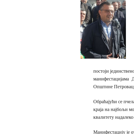
постоји јединствен
манифестацијама Д
Општине Петровац 
Обраћајући се пчел
краја на најбољи мо
квалитету надалеко
Манифестацију је 