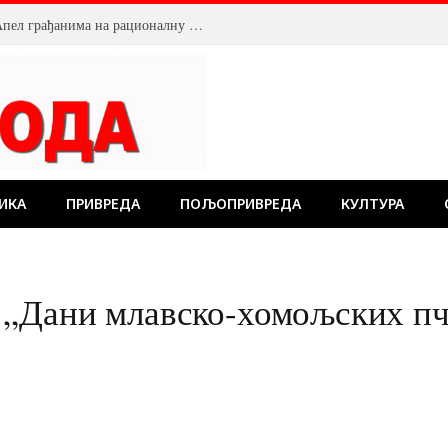
Смањен притисак воде у Пожаревцу. Апел грађанима на рационалну потрошњу
ИКА
ПРИВРЕДА
ПОЉОПРИВРЕДА
КУЛТУРА
 „Дани млавско-хомољских пч