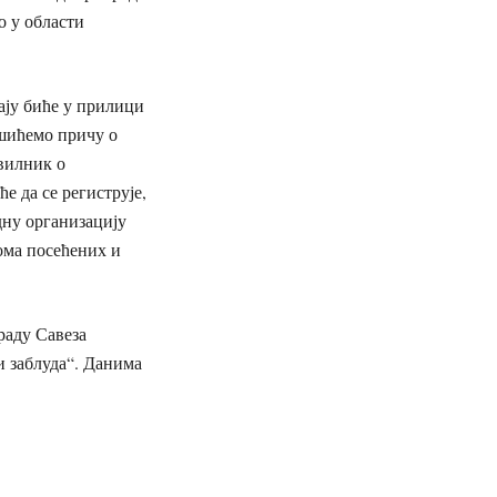
о у области
ају биће у прилици
ршићемо причу о
авилник о
е да се региструје,
дну организацију
ома посећених и
раду Савеза
и заблуда“. Данима