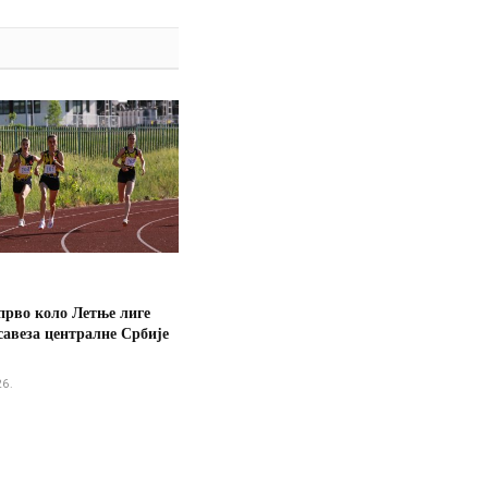
прво коло Летње лиге
савеза централне Србије
26.