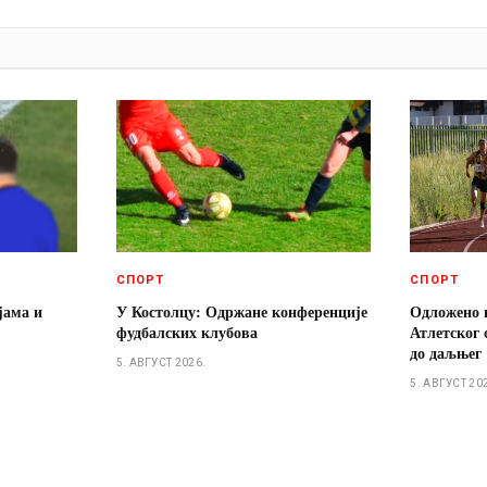
И
СПОРТ
СПОРТ
јама и
У Костолцу: Одржане конференције
Одложено 
фудбалских клубова
Атлетског 
до даљњег
5. АВГУСТ 2026.
5. АВГУСТ 20