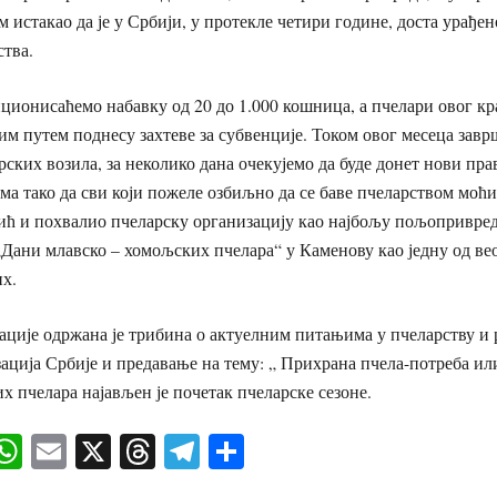
м истакао да је у Србији, у протекле четири године, доста урађен
тва.
ционисаћемо набавку од 20 до 1.000 кошница, а пчелари овог кр
им путем поднесу захтеве за субвенције. Током овог месеца зав
рских возила, за неколико дана очекујемо да буде донет нови пр
ма тако да сви који пожеле озбиљно да се баве пчеларством моћић
ић и похвалио пчеларску организацију као најбољу пољопривре
ани млавско – хомољских пчелара“ у Каменову као једну од ве
х.
ције одржана је трибина о актуелним питањима у пчеларству и 
ација Србије и предавање на тему: „ Прихрана пчела-потреба ил
х пчелара најављен је почетак пчеларске сезоне.
ok
senger
iber
WhatsApp
Email
X
Threads
Telegram
Share