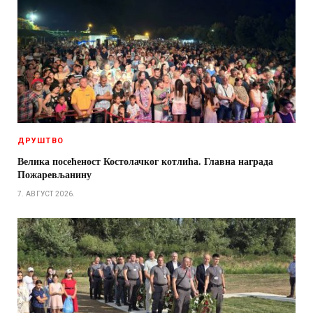
ДРУШТВО
Велика посећеност Костолачког котлића. Главна награда
Пожаревљанину
7. АВГУСТ 2026.