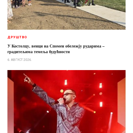
ДРУШТВО
У Костолцу, венци на Спомен обележју рударима –
градитељима темеља будућности
6. АВГУСТ 2026.