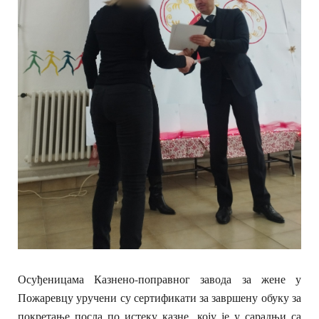
Осуђеницама Казнено-поправног завода за жене у
Пожаревцу уручени су сертификати за завршену обуку за
покретање посла по истеку казне, коју је у сарадњи са