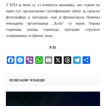
У КПЗ за жене су, уз поменута занимања, ове године по
први пут организоване сертификоване обуке за сценску
фотографију и грнчарију, које је финансирала Немачка
невладина организација „Хелп“ са којом Управа
годинама уназад спроводи програме стручног
усавршавања осуђених лица.
Р.Н.
Facebook
Messenger
Viber
WhatsApp
Email
X
Threads
Telegra
Shar
ПОВЕЗАНИ ЧЛАНЦИ