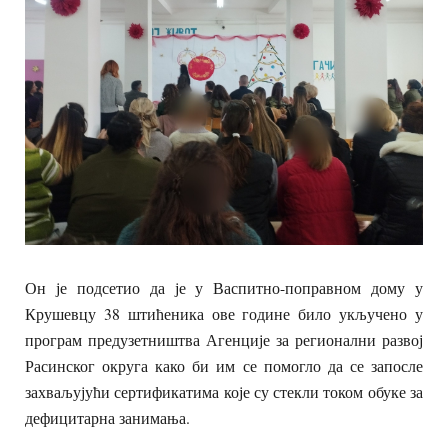
Он је подсетио да је у Васпитно-поправном дому у
Крушевцу 38 штићеника ове године било укључено у
програм предузетништва Агенције за регионални развој
Расинског округа како би им се помогло да се запосле
захваљујући сертификатима које су стекли током обуке за
дефицитарна занимања.