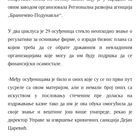
овим заводом организовала Регионална развојна агенција
„Браничево-Подунавље“.
У два циклуса је 29 осуђеница стекло неопходно знање о
регулативи за оснивање фирме, о изради бизнис плана са
којим треба да се обрате државним и невладиним
организацијама које могу да им буду подршка да се
финансијски осамостале.
-Међу осуђеницама је било и оних које су се по први пут
сусреле са овом материјом, али и немали број оних са
искуством у пословању стеченим пре доласка на
издржавање казне тако да им је ова обука омогућила да
своје знање и вештине још више унапреде, рекао је
директор Управе за извршење кривичних санкција Дејан
Царевић.