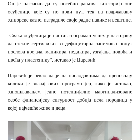
Он је нагласио да су посебно рањива категорија оне
осуђенице које су по први пут, тек на издржавању
затворске казне, изградиле своје радне навике и вештине.
-Свака осуђеница је постигла огроман успех у настојању
да стекне сертификат за дефицитарна занимања попут
послова кројача, маникира, педикира, узгајања поврћа и
цвећа у пластенику”, истакао је Царевић.
Царевић је рекао да је на послодавцима да препознају
колики је значај ових програма јер, како је истакао,
запошљавањем једне потенцијално маргинализоване
особе финансијску сигурност добија цела породица у
којој најчешће живе и деца.