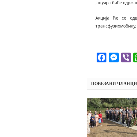
јануара биће одржа
Акција ће се од
трансфузиомобилу, 
Facebo
Mes
V
ПОВЕЗАНИ ЧЛАНЦ