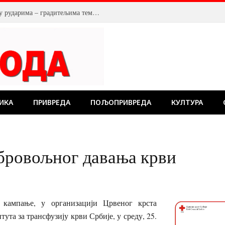
У Костолцу, венци на Спомен обележју рударима – градитељима темеља будућности
ИКА
ПРИВРЕДА
ПОЉОПРИВРЕДА
КУЛТУРА
бровољног давања крви
кампање, у организацији Црвеног крста
ута за трансфузију крви Србије, у среду, 25.