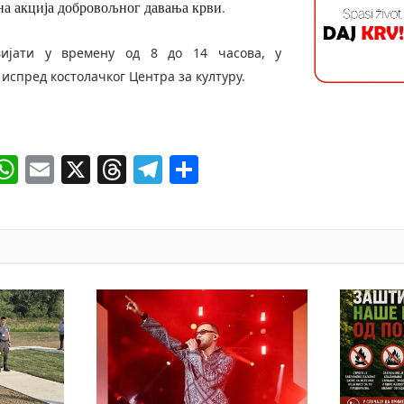
на акција добровољног давања крви.
вијати у времену од 8 до 14 часова, у
испред костолачког Центра за културу.
ok
senger
iber
WhatsApp
Email
X
Threads
Telegram
Share
И