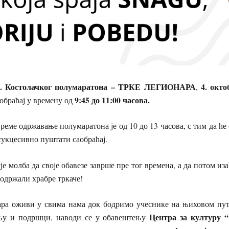
9. Костолачког полумаратона – ТРКЕ ЛЕГИОНАРА
4. окт
,
9:45 до 11:00 часова.
обраћај у времену од
еме одржавање полумаратона је од 10 до 13 часова, с тим да ће 
сукцесивно пуштати саобраћај.
е молба да своје обавезе заврше пре тог времена, а да потом из
подржали храбре тркаче!
ара оживи у свима нама док бодримо учеснике на њиховом пу
Центра за културу “
ању и подршци, наводи се у обавештењу