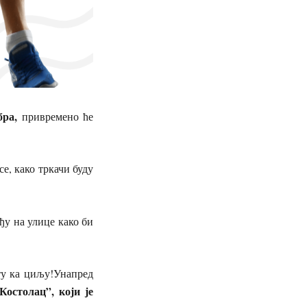
обра,
привремено ће
се, како тркачи буду
ађу на улице како би
ту ка циљу!Унапред
Костолац”, који је