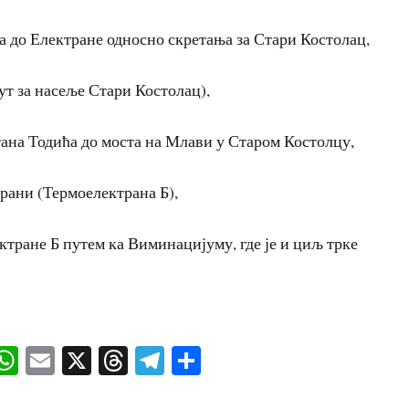
а до Електране односно скретања за Стари Костолац,
ут за насеље Стари Костолац),
тана Тодића до моста на Млави у Старом Костолцу,
трани (Термоелектрана Б),
ктране Б путем ка Виминацијуму, где је и циљ трке
ok
senger
iber
WhatsApp
Email
X
Threads
Telegram
Share