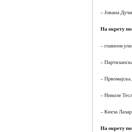
– Јована Дучи
Н
а окрету п
– главном ул
– Партизанск
– Првомајска 
– Николе Тесл
– Кнеза Лазар
Н
а окрету п