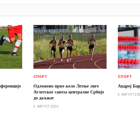
И
СПОРТ
СПОРТ
нференције
Одложено прво коло Летње лиге
Андреј Ба
Атлетског савеза централне Србије
5. АВГУСТ 20
до даљњег
5. АВГУСТ 2026.