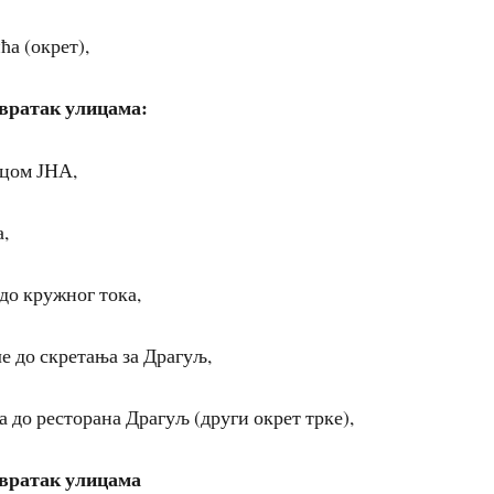
ћа (окрет),
овратак улицама:
ицом ЈНА,
а,
до кружног тока,
е до скретања за Драгуљ,
а до ресторана Драгуљ (други окрет трке),
овратак улицама