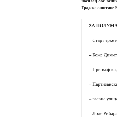
носилац ове вели
Градске општине 
ЗА ПОЛУМА
– Старт трке 
– Боже Димит
– Првомајска,
– Партизанск
– главна улиц
– Лоле Рибара