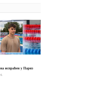
рна испраћен у Париз
26.