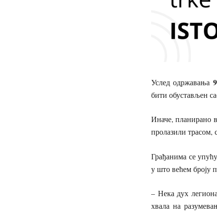
Услед одржавања
бити обустављен са
Иначе, планирано вр
пролазили трасом, 
Грађанима се упућуј
у што већем броју 
– Нека дух легион
хвала на разумев