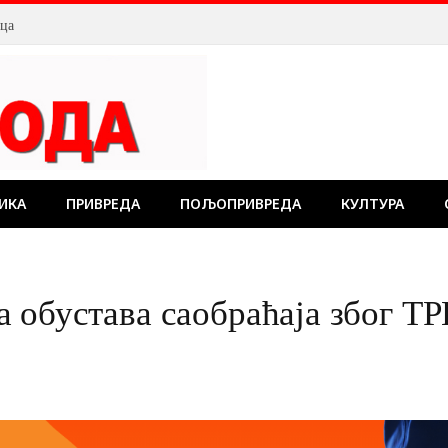
лца
ИКА
ПРИВРЕДА
ПОЉОПРИВРЕДА
КУЛТУРА
а обустава саобраћаја због