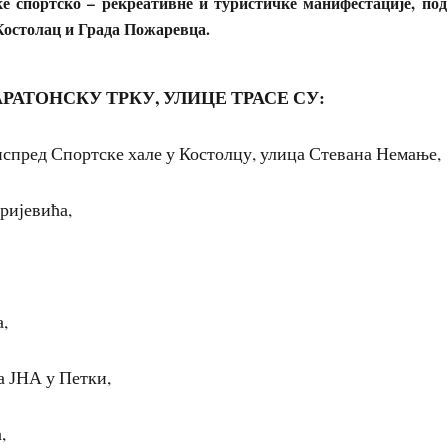
ке спортско – рекреативне и туристичке манифестације, по
Костолац и Града Пожаревца.
РАТОНСКУ ТРКУ, УЛИЦЕ ТРАСЕ СУ:
испред Спортске хале у Костолцу, улица Стевана Немање,
ријевића,
а,
а ЈНА у Петки,
,