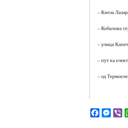
– Кнеза Лазар
– Кобалова (п
– улица Капе
– пут ка елек
– од Термоеле
Facebo
Mes
V