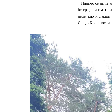
– Надамо се да ће 
ће грађани имати л
деце, као и лакши
Серџо Крстаноски.