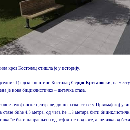
зила кроз Костолац отишла је у историју.
Серџо Крстаноски
едседник Градске општине Костолац
, на месту
ена је нова бициклистичко – шетачка стаза.
главне телефонске централе, до пешачке стазе у Првомајској ули
стазе биће 4,3 метра, од чега ће 1,8 метара бити бициклистичка
ичка ће бити направљена од асфалтне подлоге, а шетачка од беха