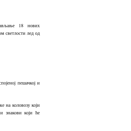
тављање 18 нових
ом светлости лед од
појеној пешачкој и
ке на коловозу који
 и знакови који ће