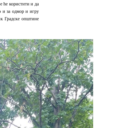
е ће користити и да
о и за одмор и игру
ик Градске општине