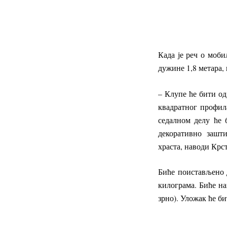
Када је реч о моби
дужине 1,8 метара, 
– Клупе ће бити од
квадратног профил
седалном делу ће 
декоративно зашт
храста, наводи Крс
Биће поистављено д
килограма. Биће на
зрно). Уложак ће б