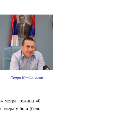
Серџо Крстаноски
.4 метра, тежина 40
ермера у боји (бело