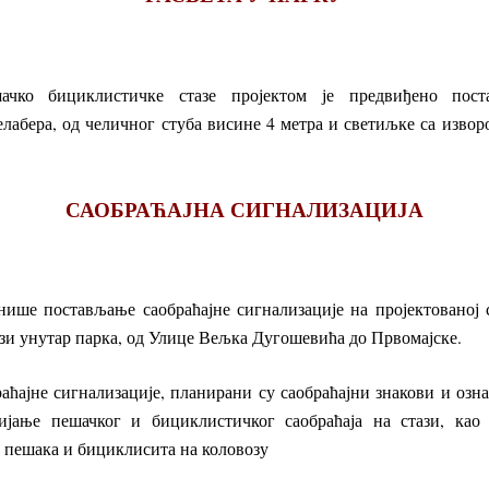
ачко бициклистичке стазе пројектом је предвиђено пос
лабера, од челичног стуба висине 4 метра и светиљке са извор
САОБРАЋАЈНА СИГНАЛИЗАЦИЈА
нише постављање саобраћајне сигнализације на пројектованој с
зи унутар парка, од Улице Вељка Дугошевића до Првомајске.
аћајне сигнализације, планирани су саобраћајни знакови и озна
ијање пешачког и бициклистичког саобраћаја на стази, као
 пешака и бициклисита на коловозу