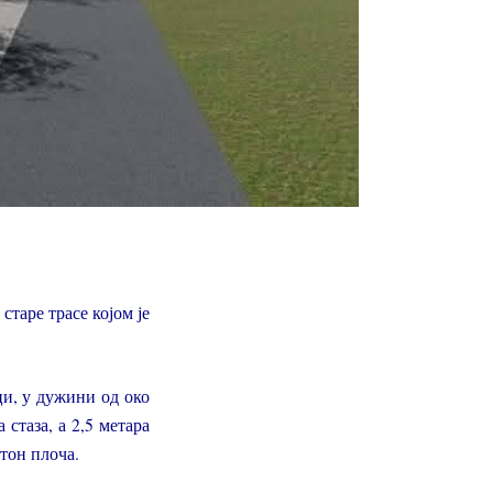
 старе трасе којом је
ци, у дужини од око
 стаза, а 2,5 метара
тон плоча.