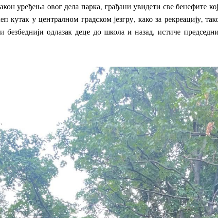
након уређења овог дела парка, грађани увидети све бенефите кој
еп кутак у централном градском језгру, како за рекреацију, так
 и безбеднији одлазак деце до школа и назад, истиче председн