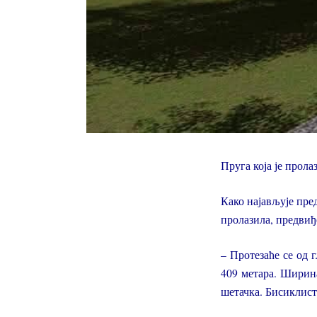
Пруга која је прола
Како најављује пр
пролазила, предвиђ
– Протезаће се од 
409 метара. Ширина 
шетачка. Бисиклист