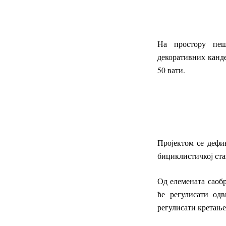
На простору пеш
декоративних канде
50 вати.
Пројектом се дефи
бициклистичкој ста
Од елемената саобр
ће регулисати одв
регулисати кретање