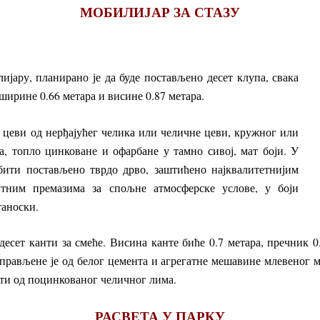
МОБИЛИЈАР ЗА СТАЗУ
лијару, планирано је да буде постављено десет клупа, свака
ширине 0.66 метара и висине 0.87 метара.
 цеви од нерђајућег челика или челичне цеви, кружног или
а, топло цинковане и офарбане у тамно сивој, мат боји. У
бити постављено тврдо дрво, заштићено најквалитетнијим
итним премазима за спољне атмосферске услове, у боји
таноски.
есет канти за смеће. Висина канте биће 0.7 метара, пречник 0
прављене је од белог цемента и агрегатне мешавине млевеног м
ити од поцинкованог челичног лима.
РАСВЕТА У ПАРКУ