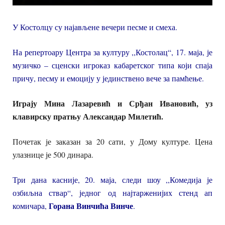
У Костолцу су најављене вечери песме и смеха.
На репертоару Центра за културу ,,Костолац“, 17. маја, је
музичко – сценски игроказ кабаретског типа који спаја
причу, песму и емоцију у јединствено вече за памћење.
Играју
Мина Лазаревић
и
Срђан Ивановић
, уз
клавирску пратњу
Александар Милетић
.
Почетак је заказан за 20 сати, у Дому културе. Цена
улазнице је 500 динара.
Три дана касније, 20. маја, следи шоу ,,Комедија је
озбиљна ствар“, једног од најтарженијих стенд ап
Горан
а
Винчић
а
Винч
е
комичара,
.