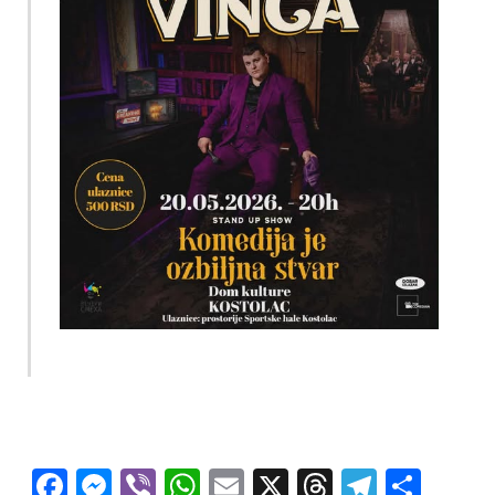
Facebook
Messenger
Viber
WhatsApp
Email
X
Threads
Telegra
Shar