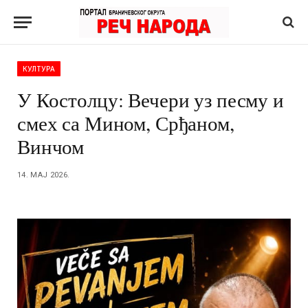
КУЛТУРА
У Костолцу: Вечери уз песму и
смех са Мином, Срђаном,
Винчом
14. МАЈ 2026.