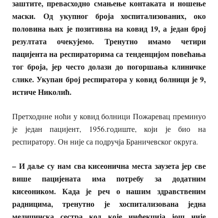
заштите, превасходно смањење контаката и ношење
маски. Од укупног броја хоспитализованих, око
половина њих је позитивна на ковид 19, а један број
резултата очекујемо. Тренутно имамо четири
пацијента на респираторима са тенденцијом повећања
тог броја, јер често долази до погоршања клиничке
слике. Укупан број респиратора у ковид болници је 9,
истиче Николић.
Претходнне ноћи у ковид болници Пожаревац преминуо
је један пацијент, 1956.годиште, који је био на
респиратору. Он није са подручја Браничевског округа.
– И даље су нам сва кисеонична места заузета јер све
више пацијената има потребу за додатним
кисеоником. Када је реч о нашим здравственим
радницима, тренутно је хоспитализована једна
медицинска сестра код које инфекција још није