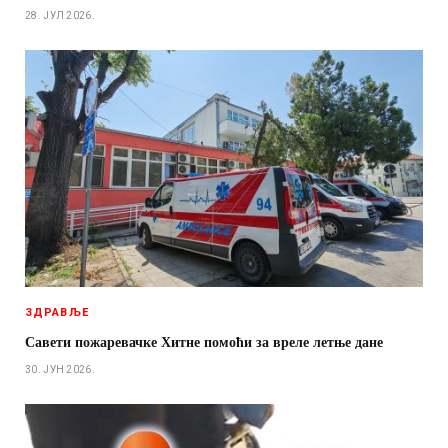
28. ЈУЛ 2026.
ЗДРАВЉЕ
Савети пожаревачке Хитне помоћи за вреле летње дане
30. ЈУН 2026.