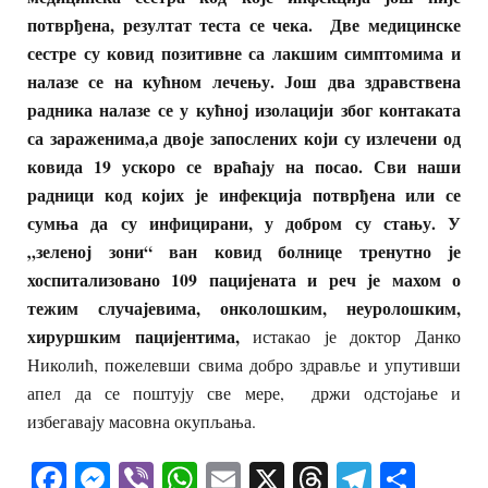
потврђена, резултат теста се чека. Две медицинске
сестре су ковид позитивне са лакшим симптомима и
налазе се на кућном лечењу. Још два здравствена
радника налазе се у кућној изолацији због контаката
са зараженима,а двоје запослених који су излечени од
ковида 19 ускоро се враћају на посао. Сви наши
радници код којих је инфекција потврђена или се
сумња да су инфицирани, у добром су стању. У
„зеленој зони“ ван ковид болнице тренутно је
хоспитализовано 109 пацијената и реч је махом о
тежим случајевима, онколошким, неуролошким,
хируршким пацијентима,
истакао је доктор Данко
Николић, пожелевши свима добро здравље и упутивши
апел да се поштују све мере, држи одстојање и
избегавају масовна окупљања.
Facebook
Messenger
Viber
WhatsApp
Email
X
Threads
Telegra
Shar