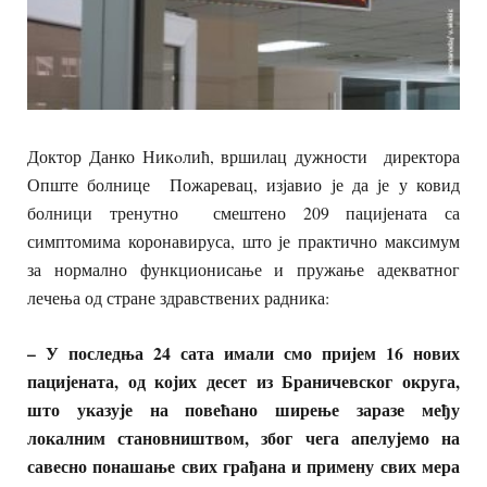
Доктор Данко Никoлић, вршилац дужности директора
Опште болнице Пожаревац, изјавио је да је у ковид
болници тренутно смештено 209 пацијената са
симптомима коронавируса, што је практично максимум
за нормално функционисање и пружање адекватног
лечења од стране здравствених радника:
– У последња 24 сата имали смо пријем 16 нових
пацијената, од којих десет из Браничевског округа,
што указује на повећано ширење заразе међу
локалним становништвом, због чега апелујемо на
савесно понашање свих грађана и примену свих мера