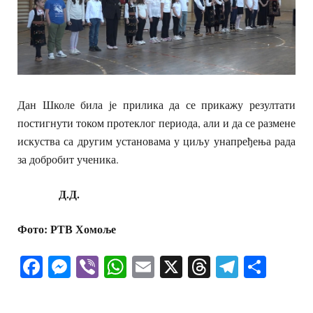
Дан Школе била је прилика да се прикажу резултати
постигнути током протеклог периода, али и да се размене
искуства са другим установама у циљу унапређења рада
за добробит ученика.
Д.Д.
Фото: РТВ Хомоље
Facebook
Messenger
Viber
WhatsApp
Email
X
Threads
Telegra
Shar