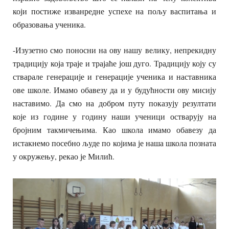
који постиже изванредне успехе на пољу васпитања и
образовања ученика.
-Изузетно смо поносни на ову нашу велику, непрекидну
традицију која траје и трајаће још дуго. Традицију коју су
стварале генерације и генерације ученика и наставника
ове школе. Имамо обавезу да и у будућности ову мисију
наставимо. Да смо на добром путу показују резултати
које из године у годину наши ученици остварују на
бројним такмичењима. Као школа имамо обавезу да
истакнемо посебно људе по којима је наша школа позната
у окружењу, рекао је Милић.