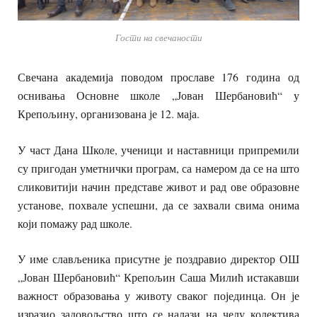
Гости на свечаности
Свечана академија поводом прославе 176 година од
оснивања Основне школе „Јован Шербановић“ у
Крепољину, организована је 12. маја.
У част Дана Школе, ученици и наставници припремили
су пригодан уметнички програм, са намером да се на што
сликовитији начин представе живот и рад ове образовне
установе, похвале успешни, да се захвали свима онима
који помажу рад школе.
У име слављеника присутне је поздравио директор ОШ
„Јован Шербановић“ Крепољин Саша Милић истакавши
важност образовања у животу сваког појединца. Он је
изразио задовољство што се налази на челу колектива