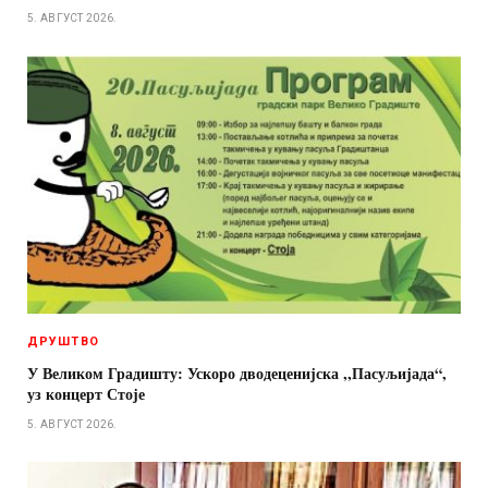
5. АВГУСТ 2026.
ДРУШТВО
У Великом Градишту: Ускоро дводеценијска ,,Пасуљијада“,
уз концерт Стоје
5. АВГУСТ 2026.