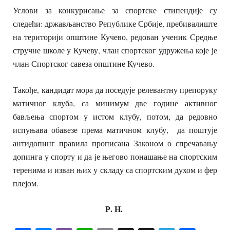
Услови за конкурисање за спортске стипендије су
следећи: држављанство Републике Србије, пребивалиште
на територији општине Кучево, редован ученик Средње
стручне школе у Кучеву, члан спортског удружења које је
члан Спортског савеза општине Кучево.
Такође, кандидат мора да поседује релевантну препоруку
матичног клуба, са минимум две године активног
бављења спортом у истом клубу, потом, да редовно
испуњава обавезе према матичном клубу, да поштује
антидопинг правила прописана Законом о спречавању
допинга у спорту и да је његово понашање на спортским
теренима и изван њих у складу са спортским духом и фер
плејом.
Р. Н.