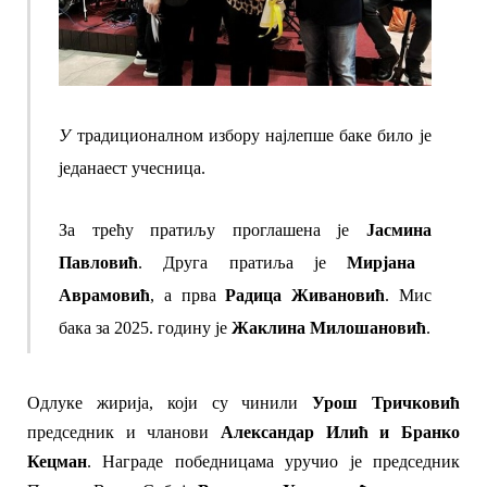
У
т
радиционалн
ом
избор
у најлепше
ба
ке било је
једанаест учесница
.
За т
рећ
у пратиљу проглашена је
Јасмина
Павловић
.
Д
руга
пратиља је
Мирјана
Аврамовић
, а прва
Радица Живановић
. Мис
бака за 2025. годину је
Жаклина Милошановић
.
Одлуке жирија, који
су чинили
Урош Тричковић
председник
и чланови
Александар Илић и Бранко
Кецман
.
Н
аграде
победницама
уручи
о
је
председник