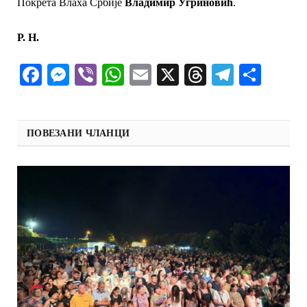
Покрета Влаха Србије
Владимир Угриновић
.
Р. Н.
Facebook
Messenger
Viber
WhatsApp
Email
X
Threads
Telegra
Shar
ПОВЕЗАНИ ЧЛАНЦИ