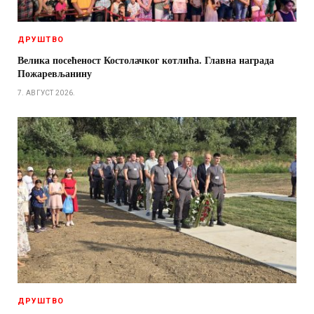
ДРУШТВО
Велика посећеност Костолачког котлића. Главна награда
Пожаревљанину
7. АВГУСТ 2026.
ДРУШТВО