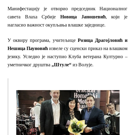
Манифестацију је отворио председник Националног
савета Влаха Србије
Новица Јаношевић
,
који је
нагласио важност окупљања влашке заједнице.
У оквиру програма, учитељице
Розица Драгојловић и
Нешица Пауновић
извел
е су
сценски приказ на влашком
језику.
Уследио је н
аступио Клуб
а
ветерана Културно
–
уметничког друштва
„Штуле“
из Волује.