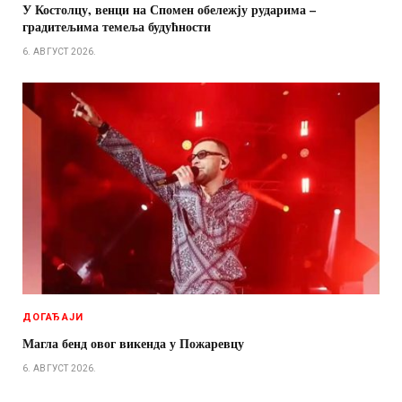
У Костолцу, венци на Спомен обележју рударима –
градитељима темеља будућности
6. АВГУСТ 2026.
ДОГАЂАЈИ
Магла бенд овог викенда у Пожаревцу
6. АВГУСТ 2026.