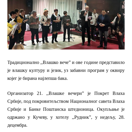
Традиционално ,,Влашко вече” и ове године представило
је влашку културу и језик, уз забавни програм у оквиру
којег је бирана најлепша бака.
О
рганиза
тор 21. ,,Влашке вечери”
је
Покрет Влаха
Србије, под покровитељством Националног савета Влаха
Србије и Банке Поштанск
а
штедиониц
а. Окупљање је
одржано у Кучеву,
у хотелу ,,Рудник”,
у недељу, 28.
децембра.