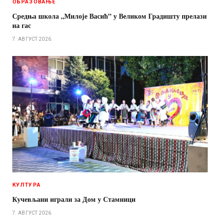
ОБРАЗОВАЊЕ
Средња школа „Милоје Васић” у Великом Градишту прелази
на гас
7. АВГУСТ 2026.
КУЛТУРА
Кучевљани играли за Дом у Стамници
7. АВГУСТ 2026.