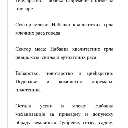
Пчеларство: Набавка савремене опреме за
пчеларе.
Сектор млека: Набавка квалитетних грла
млечних раса говеда.
Сектор меса: Набавка квалитетних грла
оваца, коза, свиња и аутохтоних раса.
Воћарство, повртарство и цвећарство:
Подизање и комплетно опремање
пластеника.
Остали усеви и млеко: Набавка
механизације за примарну и допунску
обраду земљишта, ђубрење, сетву, садњу,