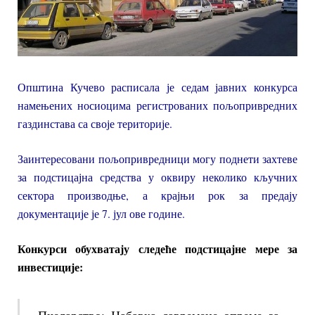
Општина Кучево расписала је седам јавних конкурса
намењених носиоцима регистрованих пољопривредних
газдинстава са своје територије.
Заинтересовани пољопривредници могу поднети захтеве
за подстицајна средства у оквиру неколико кључних
сектора производње, а крајњи рок за предају
документације је 7. јул ове године.
Конкурси обухватају следеће подстицајне мере за
инвестиције: