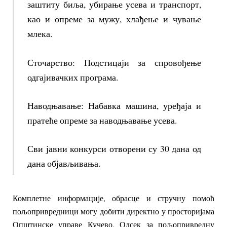
заштиту биља, убирање усева и транспорт,
као и опреме за мужу, хлађење и чување
млека.
Сточарство: Подстицаји за спровођење
одгајивачких програма.
Наводњавање: Набавка машина, уређаја и
пратеће опреме за наводњавање усева.
Сви јавни конкурси отворени су 30 дана од
дана објављивања.
Комплетне информације, обрасце и стручну помоћ
пољопривредници могу добити директно у просторијама
Општинске управе Кучево, Одсек за пољопривредну