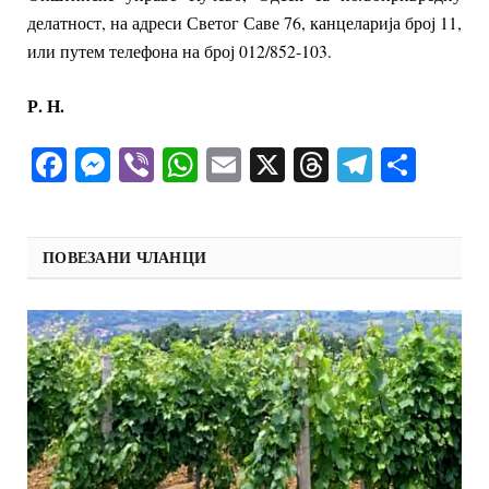
делатност, на адреси Светог Саве 76, канцеларија број 11,
или путем телефона на број 012/852-103.
Р. Н.
Facebook
Messenger
Viber
WhatsApp
Email
X
Threads
Telegra
Shar
ПОВЕЗАНИ ЧЛАНЦИ