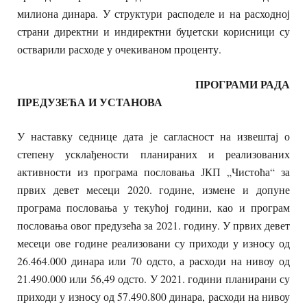
милиона динара. У структури расподеле и на расходној
страни директни и индиректни буџетски корисници су
остварили расходе у очекиваном проценту.
ПРОГРАМИ РАДА
ПРЕДУЗЕЋА И УСТАНОВА
У наставку седнице дата је сагласност на извештај о
степену усклађености планираних и реализованих
активности из програма пословања ЈКП „Чистоћа“ за
првих девет месеци 2020. године, измене и допуне
програма пословања у текућој години, као и програм
пословања овог предузећа за 2021. годину. У првих девет
месеци ове године реализовани су приходи у износу од
26.464.000 динара или 70 одсто, а расходи на нивоу од
21.490.000 или 56,49 одсто. У 2021. години планирани су
приходи у износу од 57.490.800 динара, расходи на нивоу