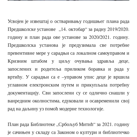
Усвојен је извештај о остваривању годишњег плана рада
Предшколске установе „14. октобар“ за радну 2019/2020.
годину и план рада ове установе за 2020/2021. годину.
Предшколска установа је предузимала све потребне
превентивне мере у сарадњи са локалном самоуправом и
Кризним штабом у циљу очувања здравља деце,
запослених и родитеља приликом боравка и рада у
вртићу. У сарадњи са е –управом упис деце је вршила
углавном електронским путем и прикупљала потребну
документацију. Сви запослени су се одлично снашли у
ванредним околностима, едуковали и осавременили свој
рад на даљину уз помоћ модерне технологије.
План рада Библиотеке „Србољуб Митић“ за 2021. годину
је сачињен у складу са Законом о култури и библиотечко