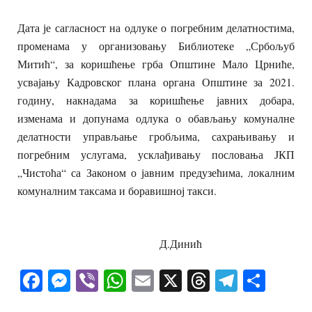
Дата је сагласност на одлуке о погребним делатностима,
променама у организовању Библиотеке „Србољуб
Митић“, за коришћење грба Општине Мало Црниће,
усвајању Кадровског плана органа Општине за 2021.
годину, накнадама за коришћење јавних добара,
изменама и допунама одлука о обављању комуналне
делатности управљање гробљима, сахрањивању и
погребним услугама, усклађивању пословања ЈКП
„Чистоћа“ са Законом о јавним предузећима, локалним
комуналним таксама и боравишној такси.
Д.Динић
Facebook
Messenger
Viber
WhatsApp
Email
X
Threads
Telegra
Shar