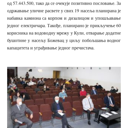
од 57.443.500, тако да се очекује позитивно пословање. За
одржавање уличне расвете у свих 19 насеља планирана је
набавка камиона са корпом и дизалицом и упошљавање
једног електричара. Такође, планирано је прикључење 60
корисника на водоводну мрежу у Кули, отварање додатне
бушотине у насељу Божевац у циљу побољшања водног
капацитета и уграђивање једног пречистача.