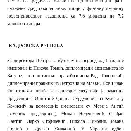
камата на кредите са милион на 1,4 милиона динара и
смањење средстава за инвестиције у физичку имовину
пољопривредног газдинства са 7,6 милиона на 7,2
милиона динара.
КАДРОВСКА РЕШЕЊА
За директора Центра за културу на период од 4 године
именован је Никола Томић, дипломирани економиста из
Батуше, а за општинског правобраниоца Рада Тодоровић,
дипломирани правник из Петровца на Млави. Нови члан
Општинског штаба за ванредне ситуације је заменик
председника Општине Даниел Сурдуловић из Куле, а у
Комисију за комасације именовани су Марија Антић
(заменик председника), Милан Недељковић, Слађан
Пантић, Дарко Стојићевић, Никола Николић, Јована
Стевић и Драган Живковић. У Управни одбор