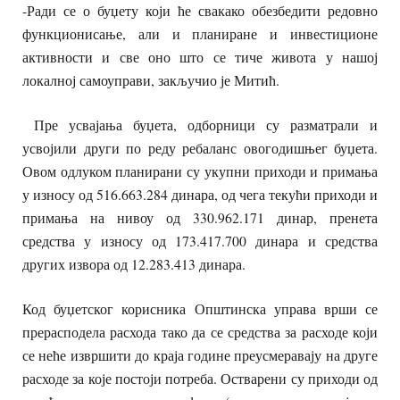
-Ради се о буџету који ће свакако обезбедити редовно
функционисање, али и планиране и инвестиционе
активности и све оно што се тиче живота у нашој
локалној самоуправи, закључио је Митић.
Пре усвајања буџета, одборници су разматрали и
усвојили други по реду ребаланс овогодишњег буџета.
Овом одлуком планирани су укупни приходи и примања
у износу од 516.663.284 динара, од чега текући приходи и
примања на нивоу од 330.962.171 динар, пренета
средства у износу од 173.417.700 динара и средства
других извора од 12.283.413 динара.
Код буџетског корисника Општинска управа врши се
прерасподела расхода тако да се средства за расходе који
се неће извршити до краја године преусмеравају на друге
расходе за које постоји потреба. Остварени су приходи од