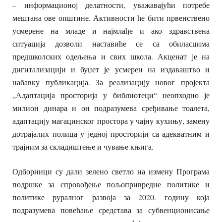
– информационој делатности, уважавајући потребе
мештана ове општине. Активности ће бити првенствено
усмерене на младе и најмлађе и ако здравствена
ситуација дозволи наставиће се са обиласцима
предшколских одељења и свих школа. Акценат је на
дигитализацији и буџет је усмерен на издаваштво и
набавку публикација. За реализацију новог пројекта
„Адаптација просторија у библиотеци“ неопходно је
милион динара и он подразумева сређивање тоалета,
адаптацију магацинског простора у чајну кухињу, замену
дотрајалих полица у једној просторији са адекватним и
трајним за складиштење и чување књига.
Одборници су дали зелено светло на измену Програма
подршке за спровођење пољопривредне политике и
политике руралног развоја за 2020. годину која
подразумева повећање средстава за субвенционисање