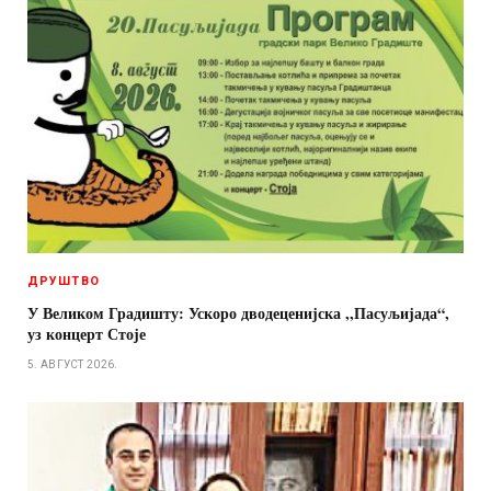
ДРУШТВО
У Великом Градишту: Ускоро дводеценијска ,,Пасуљијада“,
уз концерт Стоје
5. АВГУСТ 2026.