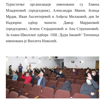
Туристичке организације именовани су Емина
Младеновић (председник), Александра Манев, Јелица
Мрдак, Иван Аксентијевић и Анђела Миљковић, док ће
Надзорни одбор чинити: Давор Марјановић
(председник), Јелена Стојадиновић и Ана Страхиновић.
За члана Школског одбора ОШ „Ђура Јакшић“ Топоница
именована је Виолета Николић.