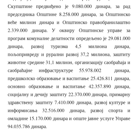
Скупштине предвиђено је 9.080.000 динара, за рад
председника Општине 8.258.000 динара, за Општинско
веће милион динара и Општинско правобранилаштво
2.339.000 динара. У оквиру Општинске управе за
програм комуналне делатности опредељено је 29.081.000
динара, развој туризма 4,5 милиона динара,
пољопривреду и рурални развој 37,2 милиона, заштиту
животне средине 31,1 милион, организацију саобраћаја и
саобраћајне инфраструктуре 55.978.002 динара,
предшколско образовање и васпитање 25.426.811 динара,
основно образовање и васпитање 42.357.890 динара,
социјалну и дечију заштиту 22.370.000 динара, примарну
здравствену заштиту 7.410.000 динара, развој културе и
информисања 32.516.000 динара, развој спорта и
омладине 15.170.000 динара и опште јавне услуге Управе
94.035.786 динара.