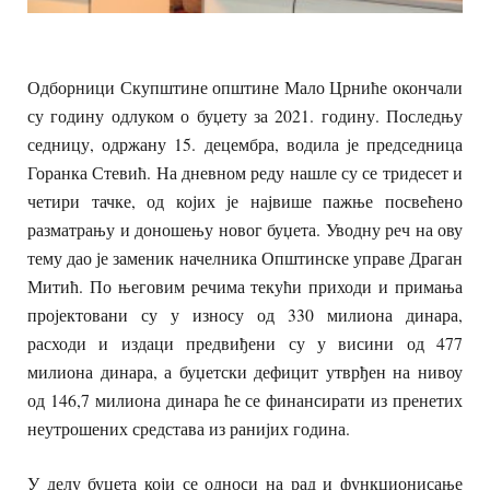
Одборници Скупштине општине Мало Црниће окончали
су годину одлуком о буџету за 2021. годину. Последњу
седницу, одржану 15. децембра, водила је председница
Горанка Стевић. На дневном реду нашле су се тридесет и
четири тачке, од којих је највише пажње посвећено
разматрању и доношењу новог буџета. Уводну реч на ову
тему дао је заменик начелника Општинске управе Драган
Митић. По његовим речима текући приходи и примања
пројектовани су у износу од 330 милиона динара,
расходи и издаци предвиђени су у висини од 477
милиона динара, а буџетски дефицит утврђен на нивоу
од 146,7 милиона динара ће се финансирати из пренетих
неутрошених средстава из ранијих година.
У делу буџета који се односи на рад и функционисање