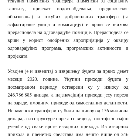
текућих наменских трансфера (наменски за социјалну
заштиту, пројекат водоснабдевања, предшколског
образовања) и текућих добровољних трансфера (за
асфалтирање улица и комасацију) и врши се њихова
прерасподела на одговарајуће позиције. Прерасподела се
врши у корист одобрених апропријација у оквиру
одговарајућих програма, програмских активности и
пројеката.
Усвојен је и извештај о извршењу буџета за првих девет
месеци 2020. године. Укупни приходи буџета у
посматраном периоду остварени су у износу од
246.786.885 динара, а најзначајнији приходи јесу порези
на зараде, имовину, приходе од самосталних делатности.
Ненаменски трансфери су били на нивоу од 156 милиона
динара, а из структуре пореза се види да постоји значајно
учешће од сваке врсте изворних прихода. Из изворних
прихода и пренетих средстава има нешто више од 246