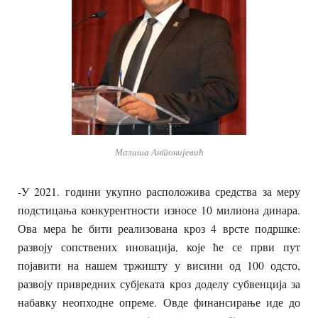
Малиша Антонијевић
-У 2021. години укупно расположива средства за меру
подстицања конкурентности износе 10 милиона динара.
Ова мера ће бити реализована кроз 4 врсте подршке:
развоју сопствених иновација, које ће се први пут
појавити на нашем тржишту у висини од 100 одсто,
развоју привредних субјеката кроз доделу субвенција за
набавку неопходне опреме. Овде финансирање иде до