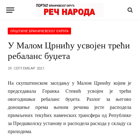
ОПШТИНЕ БРАНИЧЕВСКОГ ОКРУГА
У Малом Црнићу усвојен трећи
ребаланс буџета
29. СЕПТЕМБАР 2021.
На скупштинском заседању у Малом Црнићу којим је
председавала Горанка Стевић усвојен је трећи
овогодишњи ребаланс буџета. Разлог за његово
доношење према њеним речима јесте расподела
примљених текућих наменских трансфера од Републике
за Предшколску установу и расподела расхода у складу са
приходима.