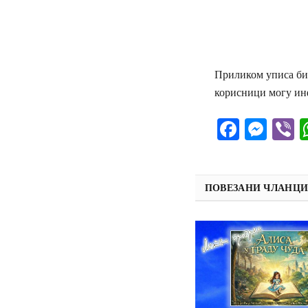
Приликом уписа биб
корисници могу инф
Facebo
Mes
V
ПОВЕЗАНИ ЧЛАНЦ