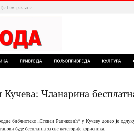
млађе Пожаревљане
ИКА
ПРИВРЕДА
ПОЉОПРИВРЕДА
КУЛТУРА
 Кучева: Чланарина бесплатн
одне библиотеке „Стеван Раичковић“ у Кучеву донео је одлуку
танови буде бесплатна за све категорије корисника.