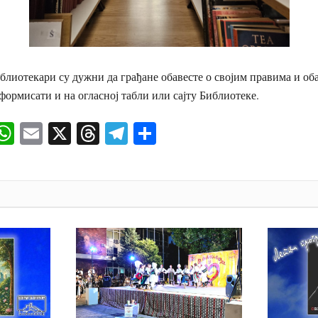
лиотекари су дужни да грађане обавесте о својим правима и оба
ормисати и на огласној табли или сајту Библиотеке.
ok
senger
iber
WhatsApp
Email
X
Threads
Telegram
Share
И