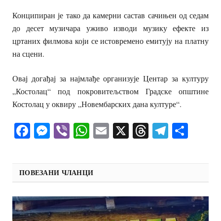
Конципиран је тако да камерни састав сачињен од седам
до десет музичара уживо изводи музику ефекте из
цртаних филмова који се истовремено емитују на платну
на сцени.
Овај догађај за најмлађе организује Центар за културу
„Костолац“ под покровитељством Градске општине
Костолац у оквиру „Новембарских дана културе“.
Facebook
Messenger
Viber
WhatsApp
Email
X
Threads
Telegra
Shar
ПОВЕЗАНИ ЧЛАНЦИ