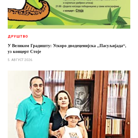
ДРУШТВО
У Великом Градишту: Ускоро дводеценијска ,,Пасуљијада“,
уз концерт Стоје
5. АВГУСТ 2026.