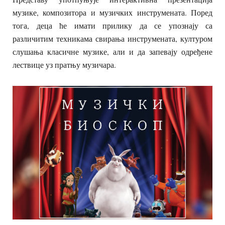
музике, композитора и музичких инструмената. Поред
тога, деца ће имати прилику да се упознају са
различитим техникама свирања инструмената, културом
слушања класичне музике, али и да запевају одређене
лествице уз пратњу музичара.