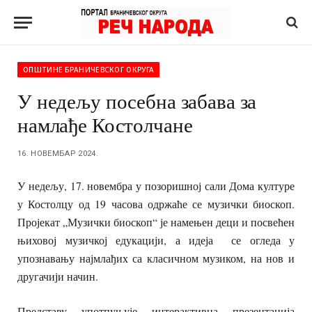
ОПШТИНЕ БРАНИЧЕВСКОГ ОКРУГА
У недељу посебна забава за
намлађе Костолчане
16. НОВЕМБАР 2024.
У недељу, 17. новембра у позоришној сали Дома културе
у Костолцу од 19 часова одржаће се музички биоскоп.
Пројекат „Музички биоскоп“ је намењен деци и посвећен
њиховој музичкој едукацији, а идеја се огледа у
упознавању најмлађих са класичном музиком, на нов и
другачији начин.
Представу употпуњује интерактивна презентација