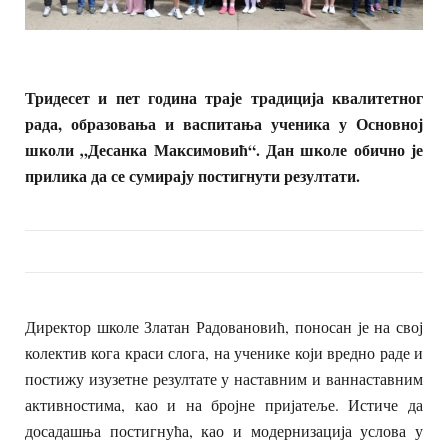
Тридесет и пет година траје традиција квалитетног
рада, образовања и васпитања ученика у Основној
школи „Десанка Максимовић“. Дан школе обично је
прилика да се сумирају постигнути резултати.
Директор школе Златан Радовановић, поносан је на свој
колектив кога краси слога, на ученике који вредно раде и
постижу изузетне резултате у наставним и ваннаставним
активностима, као и на бројне пријатеље. Истиче да
досадашња постигнућа, као и модернизација услова у