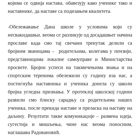
којима се одвија настава, обавезују како ученике тако и
наставнике, да наставе са подизањем квалитета.
-Обележавање Дана школе у условима који су
несвакидашњи, веома се разликује од досадашњег начина
прославе када смо тај свечани тренутак делили са
бројним званицама – родитељима, колегама у пензији,
представницима локалне самоуправе и Министарства
просвете. Бројни успеси на такмичењима знања и на
спортским теренима обележили су годину иза нас, а
постигнућа наставника и ученика донела су школи
бројна угледна признања. У протеклој школској години
развили смо блиску сарадњу са родитељима наших
ученика, после прекида наставе и преласка на наставу на
даљину. Резултати такве комуникације – размена идеја,
сугестија и мишљења, чине нас веома поносним,
наглашава Радовановић.