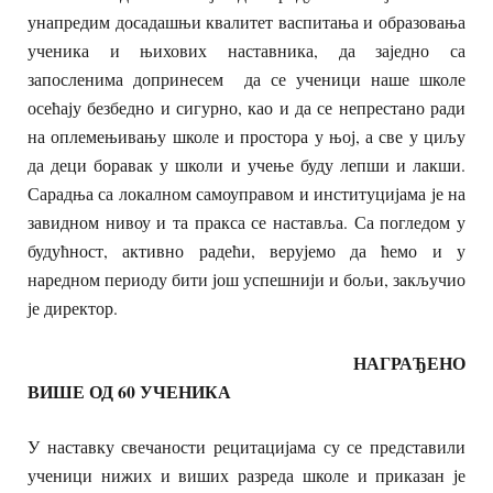
унапредим досадашњи квалитет васпитања и образовања
ученика и њихових наставника, да заједно са
запосленима допринесем да се ученици наше школе
осећају безбедно и сигурно, као и да се непрестано ради
на оплемењивању школе и простора у њој, а све у циљу
да деци боравак у школи и учење буду лепши и лакши.
Сарадња са локалном самоуправом и институцијама је на
завидном нивоу и та пракса се наставља. Са погледом у
будућност, активно радећи, верујемо да ћемо и у
наредном периоду бити још успешнији и бољи, закључио
је директор.
НАГРАЂЕНО
ВИШЕ ОД 60 УЧЕНИКА
У наставку свечаности рецитацијама су се представили
ученици нижих и виших разреда школе и приказан је