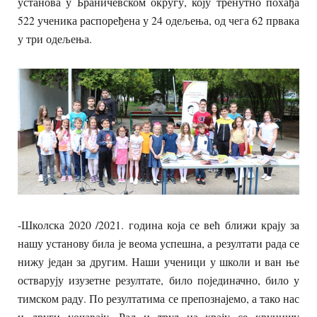
установа у Браничевском округу, коју тренутно похађа
522 ученика распоређена у 24 одељења, од чега 62 првака
у три одељења.
-Школска 2020 /2021. година која се већ ближи крају за
нашу установу била је веома успешна, а резултати рада се
нижу један за другим. Наши ученици у школи и ван ње
остварују изузетне резултате, било појединачно, било у
тимском раду. По резултатима се препознајемо, а тако нас
и други уочавају. Рад и труд на крају се крунишу