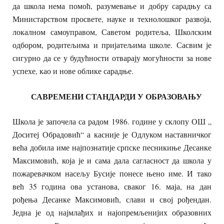
да школа нема помоћ, разумевање и добру сарадњу са
Министарством просвете, науке и технолошког развоја,
локалном самоуправом, Саветом родитеља, Школским
одбором, родитељима и пријатељима школе. Сасвим је
сигурно да се у будућности отварају могућности за нове
успехе, као и нове облике сарадње.
САВРЕМЕНИ СТАНДАРДИ У ОБРАЗОВАЊУ
Школа је започела са радом 1986. године у склопу ОШ „
Доситеј Обрадовић“ а касније је Одлуком наставничког
већа добила име најпознатије српске песникиње Десанке
Максимовић, која је и сама дала сагласност да школа у
пожаревачком насељу Бусије понесе њено име. И тако
већ 35 година ова установа, сваког 16. маја, на дан
рођења Десанке Максимовић, слави и свој рођендан.
Једна је од најмлађих и најопремљенијих образовних