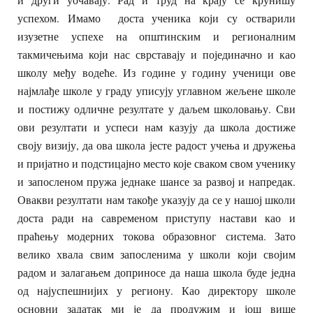
успехом. Имамо доста ученика који су остварили
изузетне успехе на општинским и регионалним
такмичењима који нас сврставају и појединачно и као
школу међу водеће. Из године у годину ученици ове
најмлађе школе у граду уписују углавном жељене школе
и постижу одличне резултате у даљем школовању. Сви
ови резултати и успеси нам казују да школа достиже
своју визију, да ова школа јесте радост учења и дружења
и пријатно и подстицајно место које сваком свом ученику
и запосленом пружа једнаке шансе за развој и напредак.
Овакви резултати нам такође указују да се у нашој школи
доста ради на савременом приступу настави као и
праћењу модерних токова образовног система. Зато
велико хвала свим запосленима у школи који својим
радом и залагањем доприносе да наша школа буде једна
од најуспешнијих у региону. Као директору школе
основни задатак ми је да продужим и још више