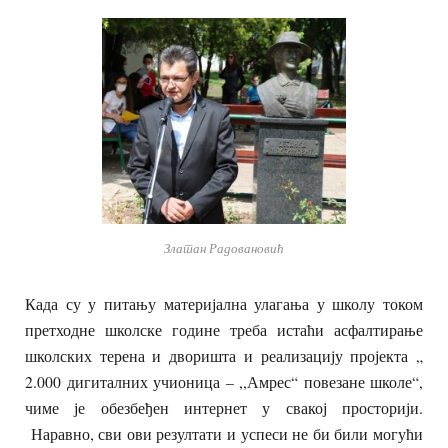
Златан Радовановић
Када су у питању материјална улагања у школу током
претходне школске године треба истаћи асфалтирање
школских терена и дворишта и реализацију пројекта „
2.000 дигиталних учионица – ,,Амрес“ повезане школе“,
чиме је обезбеђен интернет у свакој просторији.
Наравно, сви ови резултати и успеси не би били могући