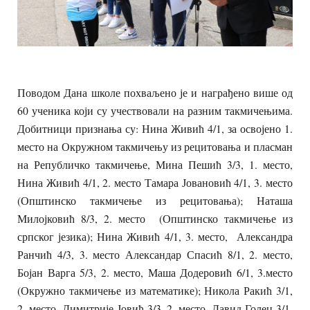
Поводом Дана школе похваљено је и награђено више од
60 ученика који су учествовали на разним такмичењима.
Добитници признања су: Нина Живић 4/1, за освојено 1.
место на Окружном такмичењу из рецитовања и пласман
на Републичко такмичење, Мина Пешић 3/3, 1. место,
Нина Живић 4/1, 2. место Тамара Јовановић 4/1, 3. место
(Општинско такмичење из рецитовања); Наташа
Милојковић 8/3, 2. место (Општинско такмичење из
српског језика); Нина Живић 4/1, 3. место, Александра
Ранчић 4/3, 3. место Александар Спасић 8/1, 2. место,
Бојан Варга 5/3, 2. место, Маша Додеровић 6/1, 3.место
(Окружно такмичење из математике); Никола Ракић 3/1,
2. место, Димитрије Јовић 3/3, 2. место, Давид Голец 3/1,