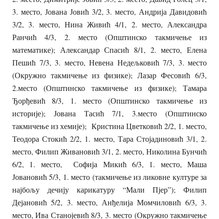
3. место, Јована Јовић 3/2, 3. место, Андрија Давидовић
3/2, 3. место, Нина Живић 4/1, 2. место, Александра
Ранчић 4/3, 2. место (Општинско такмичење из
математике); Александар Спасић 8/1, 2. место, Елена
Пешић 7/3, 3. место, Невена Недељковић 7/3, 3. место
(Окружно такмичење из физике); Лазар Фесовић 6/3,
2.место (Општинско такмичење из физике); Тамара
Ђорђевић 8/3, 1. место (Општинско такмичење из
историје); Јована Тасић 7/1, 3.место (Општинско
такмичење из хемије); Кристина Цветковић 2/2, 1. место,
Теодора Стокић 2/2, 1. место, Тара Стојадиновић 3/1, 2.
место, Филип Живановић 3/1, 2. место, Николина Бунчић
6/2, 1. место, Софија Микић 6/3, 1. место, Маша
Јовановић 5/3, 1. место (такмичење из ликовне културе за
најбољу дечију карикатуру “Мали Пјер”); Филип
Дејановић 5/2, 3. место, Анђелија Момчиловић 6/3, 3.
место, Ива Станојевић 8/3, 3. место (Окружно такмичење