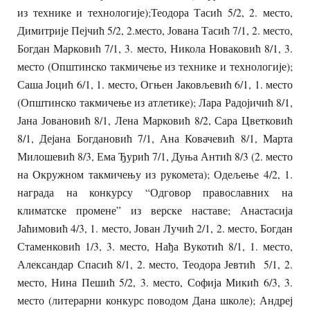
из технике и технологије);Теодора Тасић 5/2, 2. место,
Димитрије Пејчић 5/2, 2.место, Јована Тасић 7/1, 2. место,
Богдан Марковић 7/1, 3. место, Никола Новаковић 8/1, 3.
место (Општинско такмичење из технике и технологије);
Саша Јоцић 6/1, 1. место, Огњен Јаковљевић 6/1, 1. место
(Општинско такмичење из атлетике); Лара Радојичић 8/1,
Јана Јовановић 8/1, Лена Марковић 8/2, Сара Цветковић
8/1, Дејана Богдановић 7/1, Ана Ковачевић 8/1, Марта
Милошевић 8/3, Ема Ђурић 7/1, Дуња Антић 8/3 (2. место
на Окружном такмичењу из рукомета); Одељење 4/2, 1.
награда на конкурсу “Одговор православних на
климатске промене” из верске наставе; Анастасија
Јаћимовић 4/3, 1. место, Јован Лучић 2/1, 2. место, Богдан
Стаменковић 1/3, 3. место, Нађа Вукотић 8/1, 1. место,
Александар Спасић 8/1, 2. место, Теодора Јевтић 5/1, 2.
место, Нина Пешић 5/2, 3. место, Софија Микић 6/3, 3.
место (литерарни конкурс поводом Дана школе); Андреј