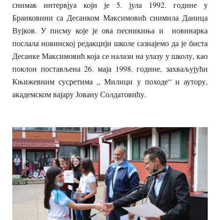
снимак интервјуа који је 5. јула 1992. године у
Бранковини са Десанком Максимовић снимила Даница
Вујков. У писму које је ова песникиња и новинарка
послала новинској редакцији школе сазнајемо да је биста
Десанке Максимовић која се налази на улазу у школу, као
поклон постављена 26. маја 1998. године, захваљујући
Књижевним сусретима „ Милици у походе“ и аутору,
академском вајару Јовану Солдатовићу.