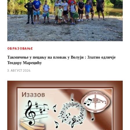
ОБРАЗОВАЊЕ
Такмичење у пецању на пловак у Волуји : Златно одличје
Теодору Марецићу
3. АВГУСТ 2026.