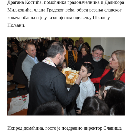
Драгана Костића, помоћника градоначелника и Далибора
Миљковића, члана Градског већа, обред резања славског
колача обављен је у издвојеном одељењу Школе у
Пољани.
Испред домаћина, госте је поздравио директор Славиша