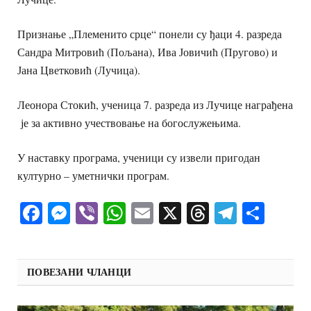
Признање „Племенито срце“ понели су ђаци 4. разреда
Сандра Митровић (Пољана), Ива Јовичић (Пругово) и
Јана Цветковић (Лучица).
Леонора Стокић, ученица 7. разреда из Лучице награђена
је за активно учествовање на богослужењима.
У наставку програма, ученици су извели пригодан
културно – уметнички програм.
Facebook
Messenger
Viber
WhatsApp
Email
X
Threads
Telegra
Shar
ПОВЕЗАНИ ЧЛАНЦИ