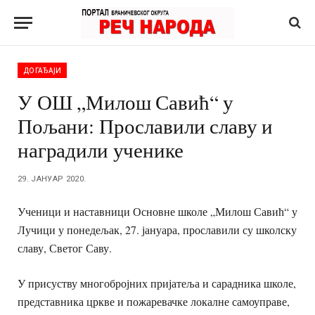
ДОГАЂАЈИ
У ОШ „Милош Савић“ у
Пољани: Прославили славу и
наградили ученике
29. ЈАНУАР 2020.
Ученици и наставници Основне школе „Милош Савић“ у
Лучици у понедељак, 27. јануара, прославили су школску
славу, Светог Саву.
У присуству многобројних пријатеља и сарадника школе,
представника цркве и пожаревачке локалне самоуправе,