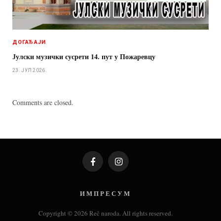
ДОГАЂАЈИ
Јулски музички сусрети 14. пут у Пожаревцу
23. ЈУЛ 2026.
Comments are closed.
Facebook
Instagram
И М П Р Е С У М
Copyright © 2026 Reč naroda. All rights reserved.