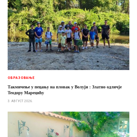
ОБРАЗОВАЊЕ
Такмичење у пецању на пловак у Волуји : Златно одличје
Теодору Марецићу
3. АВГУСТ 2026.