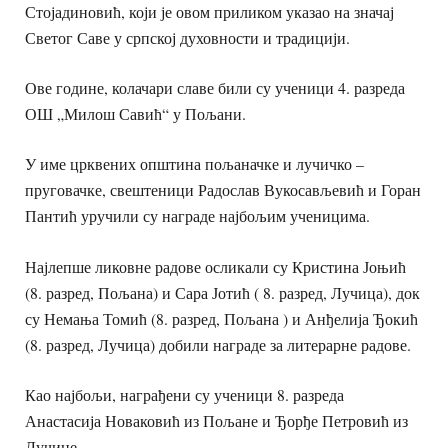
Стојадиновић, који је овом приликом указао на значај
Светог Саве у српској духовности и традицији.
Ове године, колачари славе били су ученици 4. разреда
ОШ „Милош Савић“ у Пољани.
У име црквених општина пољаначке и лучичко –
пруговачке, свештеници Радослав Вукосављевић и Горан
Пантић уручили су награде најбољим ученицима.
Најлепше ликовне радове осликали су Кристина Јоњић
(8. разред, Пољана) и Сара Јотић ( 8. разред, Лучица), док
су Немања Томић (8. разред, Пољана ) и Анђелија Ђокић
(8. разред, Лучица) добили награде за литерарне радове.
Као најбољи, награђени су ученици 8. разреда
Анастасија Новаковић из Пољане и Ђорђе Петровић из
Лучице.