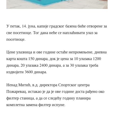
У петак, 14. јуна, капије градског базена биће отворене за
све посетиоце. Тог дана неће се наплаћивати улаз за
посетиоце.
Цене улазница и ове године остаће непромењене, дневна
карта кошта 150 динара, док је цена за 10 улазака 1200
динара, 20 улазака 2400 динара, а за 30 улазака треба
издвојити 3600 динара.
Ненад Митић, в.д. директора Спортског центра
Пожаревац, истакао је да је ове године доста рађено око
филтер станица, а да се следећу годину планира
комплетна замена филтер испуне.