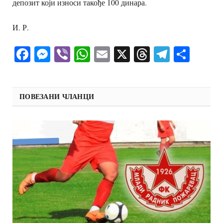
депозит који износи такође 100 динара.
И. Р.
Facebook
Messenger
Viber
WhatsApp
Email
X
Threads
Telegra
Shar
ПОВЕЗАНИ ЧЛАНЦИ