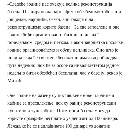
-Следеће године нас очекује велика реконструкција
базена. Планирамо да најмлађима обезбедимо тобоган и
још један, најплићи, базен, али такође и да
реконструишемо корито базена. За све запослене и ове
године биће организовано „бизнис пливање“
понедељком, средом и петком. Након завршетка школске
године организоваћемо и обуку непливача. Оно што је
новина је да ће све жене бесплатно имати аеробик два
пута недељно, док ће за особе са инвалидететом једном
недељно бити обезбеђен бесплатан час у базену, рекао је
Митић.
Ове године на базену су постављене нове плочице и
кабине за пресвлачење, док су раније реконструисани
купатило и туш кабине. Посетиоци базена могу да
користе ормариће бесплатно уз депозит од 100 динара.
Лежаљке ће се наплаћивати 100 динара уз додатни