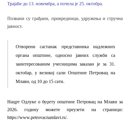
Трајаће до 13. новембра, а почела је 25. октобра.
Позвани су
грађани, привред
ници
, удружења и стручна
јавност.
Отворени састанак представника надлежних
органа општине, односно јавних служби са
заинтересованим учесницима заказан је за 31.
октобар, у великој сали Општине Петровац на
Млави, од 1
0
до 15 сати.
Нацрт Одлуке о буџету
општине Петровац на Млави
за
2026. годину можете преузети на страници:
https://www.petrovacnamlavi.rs/.