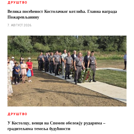
ДРУШТВО
Велика посећеност Костолачког котлића. Главна награда
Пожаревљанину
7. АВГУСТ 2026.
ДРУШТВО
У Костолцу, венци на Спомен обележју рударима –
градитељима темеља будућности