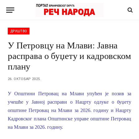
ДРУШТВО
У Петровцу на Млави: Јавна
расправа о буџету и кадровском
плану
26. ОКТОБАР 2025.
У Општини Петровац на Млави упућен је п
озив
за
учешће у Јавној расправи о Нацрту одлуке о буџету
општине Петровац на Млави за 2026. годину и Нацрту
Кадровског плана Општинске управе општине Петровац
на Млави за 2026. годину.