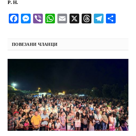
Р
.
Н
.
Facebook
Messenger
Viber
WhatsApp
Email
X
Threads
Telegra
Shar
ПОВЕЗАНИ ЧЛАНЦИ