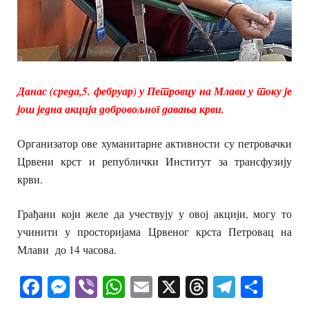
Данас (среда,5. фебруар) у Петровцу на Млави у току је
још једна акција добровољног давања крви.
Организатор ове хуманитарне активности су петровачки
Црвени крст и републички Институт за трансфузију
крви.
Грађани који желе да учествују у овој акцији, могу то
учинити у просторијама Црвеног крста Петровац на
Млави до 14 часова.
Facebook
Messenger
Viber
WhatsApp
Email
X
Threads
Telegra
Shar