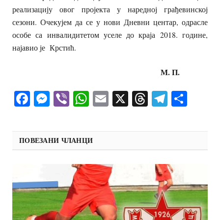
реализацију овог пројекта у наредној грађевинској
сезони. Очекујем да се у нови Дневни центар, одрасле
особе са инвалидитетом уселе до краја 2018. године,
најавио је Крстић.
М. П.
Facebook
Messenger
Viber
WhatsApp
Email
X
Threads
Telegra
Shar
ПОВЕЗАНИ ЧЛАНЦИ