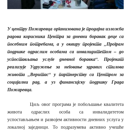
У центру Пожаревца организована је продајна изложба
радова корисника Центра за дневни боравак деце са
посебним потребама, а у оквиру пројекта „Програм
подршке одраслим особама са инвалидитетом – до
успостављања услуге дневног боравка“. Пројекат
реализује Удружење за неговање здравих стилова
живота „Веритас“ у партнерству са Центром за
социјални рад, а уз финансијску подршку Града
Пожаревца.
Циљ овог програма је побољшање квалитета
живота одраслих особа са инвалидитетом
успостављањем и развојем активности дневних услуга у
локалној заједници. То подразумева активно учешће