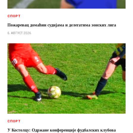
СПОРТ
Пожаревац домаћин судијама и делегатима зонских лига
6. АВГУСТ 2026.
СПОРТ
У Костолцу: Одржане конференције фудбалских клубова