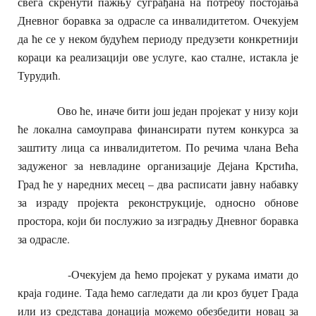
свега скренути пажњу суграђана на потребу постојања
Дневног боравка за одрасле са инвалидитетом. Очекујем
да ће се у неком будућем периоду предузети конкретнији
кораци ка реализацији ове услуге, као сталне, истакла је
Турудић.
Ово ће, иначе бити још један пројекат у низу који
ће локална самоуправа финансирати путем конкурса за
заштиту лица са инвалидитетом. По речима члана Већа
задуженог за невладине организације Дејана Крстића,
Град ће у наредних месец – два расписати јавну набавку
за израду пројекта реконструкције, односно обнове
простора, који би послужио за изградњу Дневног боравка
за одрасле.
-Очекујем да ћемо пројекат у рукама имати до
краја године. Тада ћемо сагледати да ли кроз буџет Града
или из средстава донација можемо обезбедити новац за