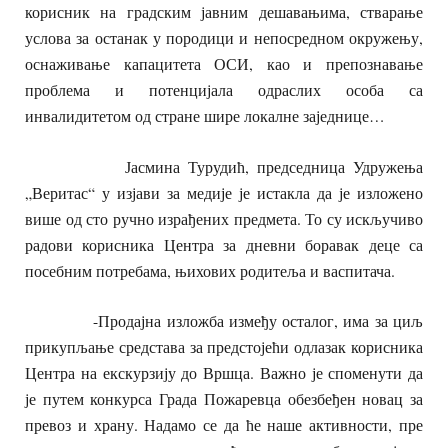
корисник на градским јавним дешавањима, стварање
услова за останак у породици и непосредном окружењу,
оснаживање капацитета ОСИ, као и препознавање
проблема и потенцијала одраслих особа са
инвалидитетом од стране шире локалне заједнице…
Јасмина Турудић, председница Удружења
„Веритас“ у изјави за медије је истакла да је изложено
више од сто ручно израђених предмета. То су искључиво
радови корисника Центра за дневни боравак деце са
посебним потребама, њихових родитеља и васпитача.
-Продајна изложба између осталог, има за циљ
прикупљање средстава за предстојећи одлазак корисника
Центра на екскурзију до Вршца. Важно је споменути да
је путем конкурса Града Пожаревца обезбеђен новац за
превоз и храну. Надамо се да ће наше активности, пре