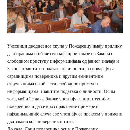
Учесници дводневног скупа у Пожаревцу имају прилику
да о правима и обавезама које произилазе из Закона о
слободном приступу информацијама од јавног значаја и
Закона о заштити података о личности, разговарају са
сарадницима повереника и другим еминентним
стручњацима из области слободног приступа
информацијама и заштите података о личности. Осим
тога, моћи ће да се ближе упознају са институцијом
повереника и да се кроз практичне примере и
најзанимљивије случајеве упознају са праксом у примени
два закона која повереник штити.
До сада, Дани повереника осим у Пожаревцу,