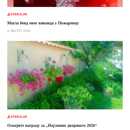
ДОГАЂАЈИ
Магла бенд овог викенда у Пожаревцу
6. АВГУСТ 2026.
ДОГАЂАЈИ
Освојите награду за „Најлепше двориште 2026“