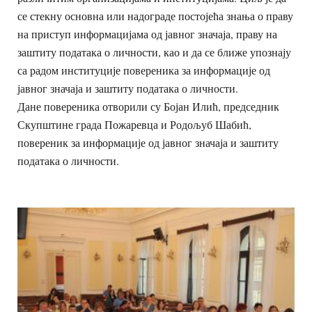
се стекну основна или надограде постојећа знања о праву
на приступ информацијама од јавног значаја, праву на
заштиту података о личности, као и да се ближе упознају
са радом институције повереника за информације од
јавног значаја и заштиту података о личности.
Дане повереника отворили су Бојан Илић, председник
Скупштине града Пожаревца и Родољуб Шабић,
повереник за информације од јавног значаја и заштиту
података о личности.