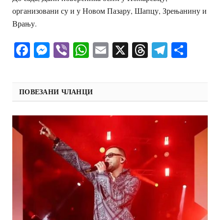
организовани су и у Новом Пазару, Шапцу, Зрењанину и
Врању.
Facebook
Messenger
Viber
WhatsApp
Email
X
Threads
Telegra
Shar
ПОВЕЗАНИ ЧЛАНЦИ