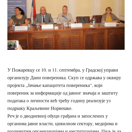
У Пожаревцу се 10. и 11. септембра, у Градској управи
организују Дани повереника. Скуп се одржава у оквиру
пројекта „Јачање капацитета повереника“, који
повереник за информације од јавног значаја и заштиту
података о личности већ трећу годину реализује уз
подршку Краљевине Норвешке.
Реч је о дводневној обуци грађана и запослених у
органима јавне власти, цивилном сектору, медијима и
различитим организацијама и институцијама. Циљ је да