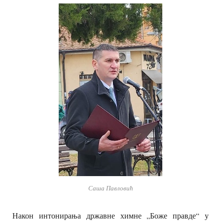
Саша Павловић
Након интонирања државне химне „Боже правде“ у