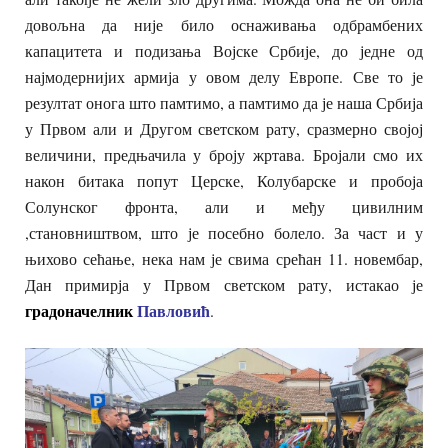
довољна да није било оснаживања одбрамбених
капацитета и подизања Војске Србије, до једне од
најмодернијих армија у овом делу Европе. Све то је
резултат онога што памтимо, а памтимо да је наша Србија
у Првом али и Другом светском рату, сразмерно својој
величини, предњачила у броју жртава. Бројали смо их
након битака попут Церске, Колубарске и пробоја
Солунског фронта, али и међу цивилним
,становништвом, што је посебно болело. За част и у
њихово сећање, нека нам је свима срећан 11. новембар,
Дан примирја у Првом светском рату, истакао је
градоначелник
Павловић
.