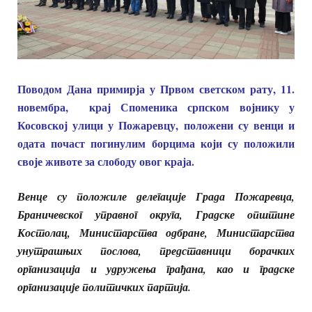
Поводом Дана примирја у Првом светском рату, 11.
новембра, крај Споменика српском војнику у
Косовској улици у Пожаревцу, положени су венци и
одата почаст погинулим борцима који су положили
своје животе за слободу овог краја.
Венце су положиле делегације Града Пожаревца,
Браничевског управног округа, Градске општине
Костолац, Министарства одбране, Министарства
унутрашњих послова, представници борачких
организација и удружења грађана, као и градске
организације политичких партија.