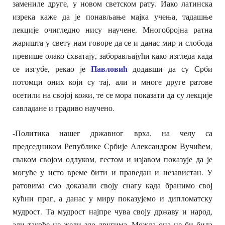
замениле друге, у новом светском рату. Иако латинска
изрека каже да је понављање мајка учења, тадашње
лекције очигледно нису научене. Многобројна ратна
жаришта у свету нам говоре да се и данас мир и слобода
превише олако схватају, заборављајући како изгледа када
Павловић
се изгубе, рекао је
додавши да су Срби
потомци оних који су тај, али и многе друге ратове
осетили на својој кожи, те се мора показати да су лекције
савладане и градиво научено.
-Политика нашег државног врха, на челу са
председником Републике Србије Александром Вучићем,
сваком својом одлуком, гестом и изјавом показује да је
могуће у исто време бити и праведан и независтан. У
ратовима смо доказали своју снагу када бранимо свој
кућни праг, а данас у миру показујемо и дипломатску
мудрост. Та мудрост најпре чува своју државу и народ,
али такође не жели зло другима. Можда она не би била