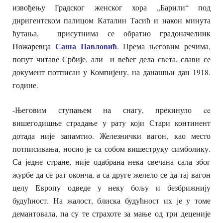
извођењу Градског женског хора „Барили“ под
диригентском палицом Каталин Тасић и након минута
ћутања, присутнима се обратио
градоначелник
Саша Павловић
Пожаревца
. Према његовим речима,
попут читаве Србије, али и већег дела света, слави се
документ потписан у Компијену, на данашњи дан 1918.
године.
-Његовим ступањем на снагу, прекинуло ce
вишегодишње страдање у рату који Стари континент
дотада није запамтио. Железнички вагон, као место
потписивања, носио је са собом вишеструку симболику.
Са једне стране, није одабрана нека свечана сала због
журбе да се рат оконча, а са друге желело се да тај вагон
целу Европу одведе у неку бољу и безбрижнију
будућност. На жалост, блиска будућност их је у томе
демантовала, па су те страхоте за мање од три деценије