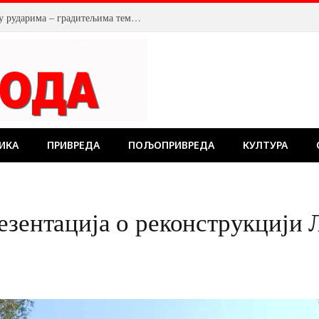
У Костолцу, венци на Спомен обележју рударима – градитељима темеља будућности
ИКА
ПРИВРЕДА
ПОЉОПРИВРЕДА
КУЛТУРА
езентација о реконструкцији 