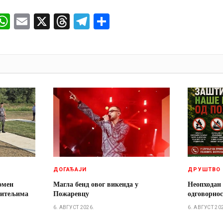
ok
senger
iber
WhatsApp
Email
X
Threads
Telegram
Share
И
ДОГАЂАЈИ
ДРУШТВО
омен
Магла бенд овог викенда у
Неопходан
дитељима
Пожаревцу
одговорно
6. АВГУСТ 2026.
6. АВГУСТ 20