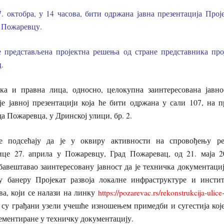
 октобра, у 14 часова, бити одржана јавна презентација Прој
у Пожаревцу.
е представљена пројектна решења од стране представника про
.
ка и правна лица, односно, целокупна заинтересована јавн
је јавној презентацији која ће бити одржана у сали 107, на п
а Пожаревца, у Дринској улици, бр. 2.
е подсећају да је у оквиру активности на спровођењу реа
ице 27. априла у Пожаревцу, Град Пожаревац, од 21. маја 2
бавештавао заинтересовану јавност да је техничка документациј
 банеру Пројекат развоја локалне инфраструктуре и инстит
а, који се налази на линку
https://pozarevac.rs/rekonstrukcija-ulic
 су грађани узели учешће изношењем примедби и сугестија које
ементиране у техничку документацију.