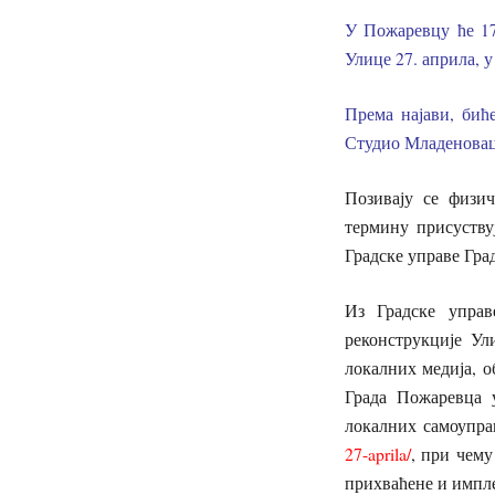
У Пожаревцу ће 17.
Улице 27. априла, 
Према најави, бић
Студио Младеновац
Позивају се физич
термину присуству
Градске управе Град
Из Градске управ
реконструкције Ул
локалних медија, о
Града Пожаревца у
локалних самоуправ
27-aprila/
, при чему
прихваћене и импл