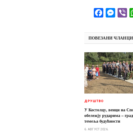
Facebo
Mes
V
ПОВЕЗАНИ ЧЛАНЦ
ДРУШТВО
У Костолцу, венци на Сп
обележју рударима – гра
темеља будућности
6. АВГУСТ 2026.