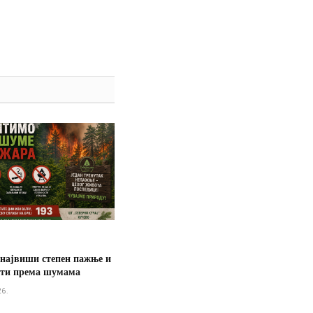
 највиши степен пажње и
сти према шумама
26.