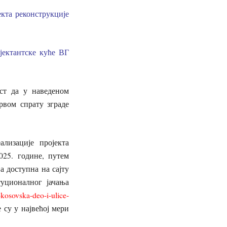
екта реконструкције
јектантске куће ВГ
ост да у наведеном
рвом спрату зграде
лизације пројекта
025. године, путем
а доступна на сајту
уционалног јачања
e-kosovska-deo-i-ulice-
 су у највећој мери