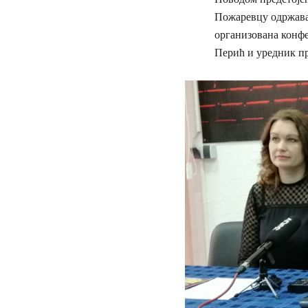
Пожаревцу одржавај
организована конфе
Перић и уредник п