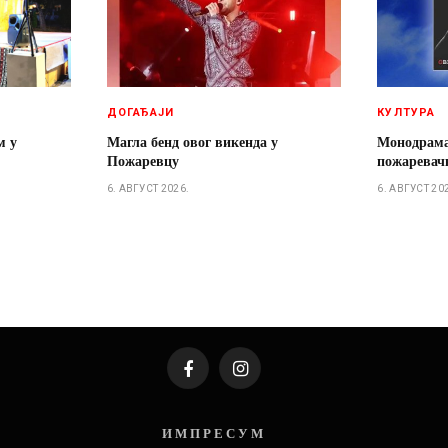
ДОГАЂАЈИ
КУЛТУРА
м у
Магла бенд овог викенда у
Монодрам
Пожаревцу
пожаревачк
6. АВГУСТ 2026.
6. АВГУСТ 20
Facebook
Instagram
И М П Р Е С У М