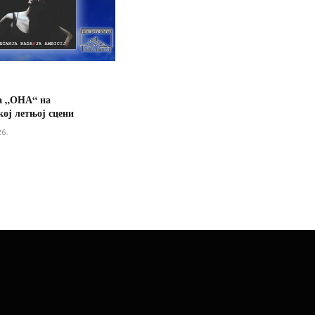
а „ОНА“ на
ој летњој сцени
26.