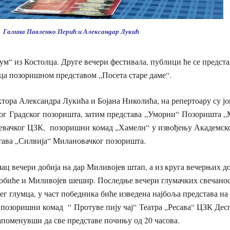
Галина Павленко Перић и Александар Лукић
м“ из Костолца. Друге вечери фестивала, публици ће се предст
вца позоришном представом „
Посета старе даме“.
тора Александра Лукића и Бојана Николића, н
а репертоару су јо
ког
Г
радског позоришта, затим представа
„Уморни“
П
озоришта „
евачког ЦЗК, позоришни
комад „
Хамелн“
у извођењу А
кадемск
тава „
Силвија“ М
илановачког позоришта.
мац вечери добија на дар Миливојев штап, а из круга вечерњих д
добиће и Миливојев шешир. Последње вечери глумачких свечанос
г глумца, у част победника биће изведена најбоља представа н
 позоришни комад “ Протуве пију чај“
Театра „Ресава“
Ц
ЗК
Десп
апоменувши да с
ве представе почињу од 20 часова.