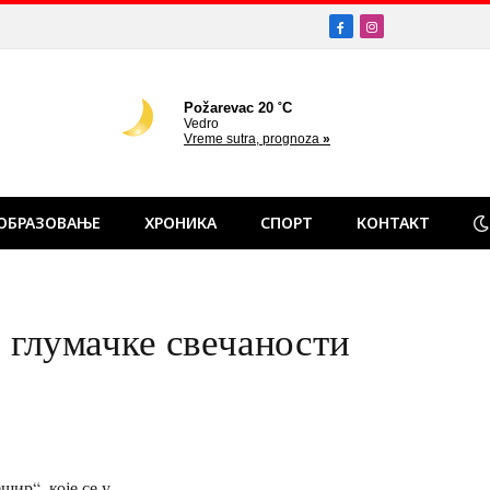
Facebook
Instagram
ОБРАЗОВАЊЕ
ХРОНИКА
СПОРТ
КОНТАКТ
е глумачке свечаности
ир“, које се у