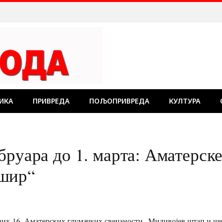
ИКА
ПРИВРЕДА
ПОЉОПРИВРЕДА
КУЛТУРА
бруара до 1. марта: Аматерск
ешир“
их 16. Аматерских глумачких свечаности „Миливојев штап и шеш