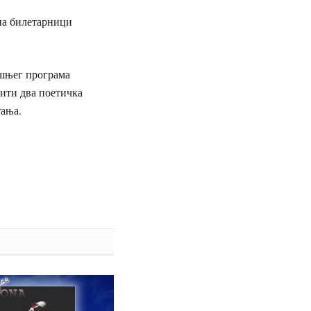
 на билетарници
ишњег програма
тити два поетичка
тања.