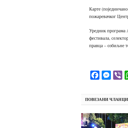
Карте (појединчано
пожаревачког Центр
Уредник програма А
фестивала, селекто
правца – озбиљне т
Facebo
Mes
V
ПОВЕЗАНИ ЧЛАНЦ