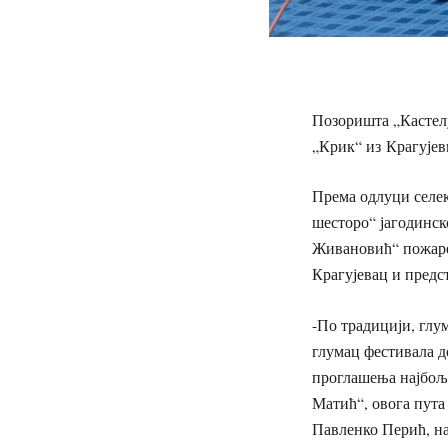
Позоришта „Кастелу
„Крик“ из
К
рагује
Према одлуци селек
шесторо“ јагодинс
Живановић“ пожар
Крагујевац и предс
-По традицији, глу
глумац фестивала 
проглашења најбоље
Матић“, овога пута
Павленко Перић, н