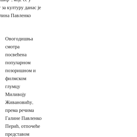
за културу данас је
Галина Павленко
Овогодишња
смотра
посвећена
популарном
позоришном и
филмском
глумцу
Миливоју
Живановићу,
према речима
Галине Павленко
Перић, отпочеће
представом