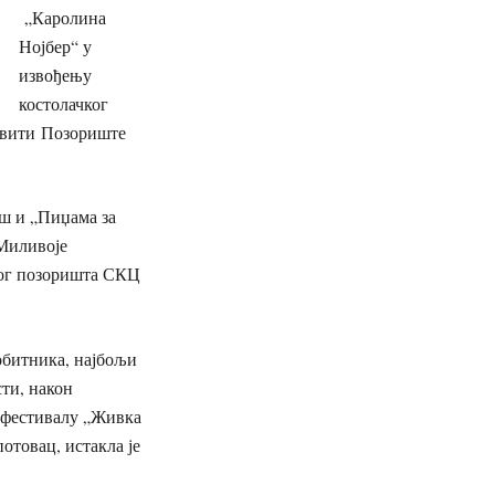
„Каролина
Нојбер“ у
извођењу
костолачког
авити
Позориште
ш и „
Пиџама за
Миливоје
ог позоришта СКЦ
обитника, најбољи
ти, након
а фестивалу „Живка
отовац, истакла је