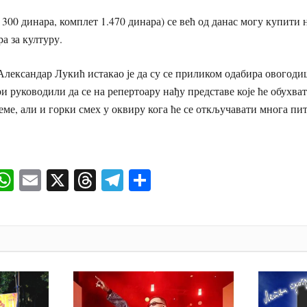
 300 динара, комплет 1.470 динара) се већ од данас могу купити
а за културу.
лександар Лукић истакао је да су се приликом одабира овогод
ри руководили да се на репертоару нађу представе које ће обухва
еме, али и горки смех у оквиру кога ће се откључавати многа пи
ok
senger
iber
WhatsApp
Email
X
Threads
Telegram
Share
И