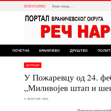
ПОПУЛАРНО
Беше некад …
ПОЧЕТНА
БРАНИЧЕВО
ДРУШТВО
ПОЛИТ
ДОГАЂАЈИ
У Пожаревцу од 24. фе
„Миливојев штап и ш
4. ФЕБРУАР 2020.
Поводом предстојећ