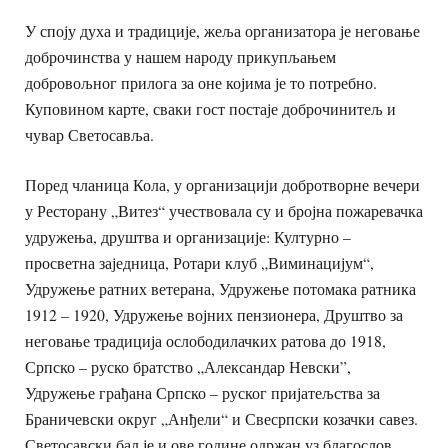
У споју духа и традиције, жеља организатора је неговање
доброчинства у нашем народу прикупљањем
добровољног прилога за оне којима је то потребно.
Куповином карте, сваки гост постаје доброчинитељ и
чувар Светосавља.
Поред чланица Кола, у организацији добротворне вечери
у Ресторану „Витез“ учествовала су и бројна пожаревачка
удружења, друштва и организације: Културно –
просветна заједница, Ротари клуб „Виминацијум“,
Удружење ратних ветерана, Удружење потомака ратника
1912 – 1920, Удружење војних пензионера, Друштво за
неговање традиција ослободилачких ратова до 1918,
Српско – руско братство „Александар Невски”,
Удружење грађана Српско – руског пријатељства за
Браничевски округ „Анђели“ и Свесрпски козачки савез.
Светосавски бал је и ове године одржан уз благослов