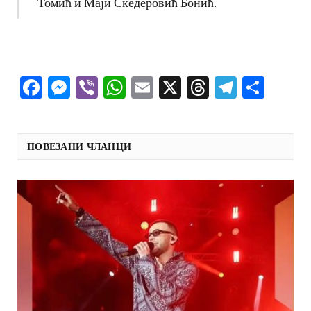
Томић и Маји Скедеровић Бонић.
Facebook
Messenger
Viber
WhatsApp
Email
X
Threads
Telegra
Shar
ПОВЕЗАНИ ЧЛАНЦИ