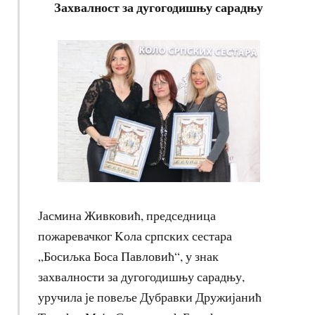
Захвалност за дугогодишњу сарадњу
Јасмина Живковић, председница
пожаревачког Kола српских сестара
„Босиљка Боса Павловић“, у знак
захвалности за дугогодишњу сарадњу,
уручила је повеље Дубравки Дружијанић