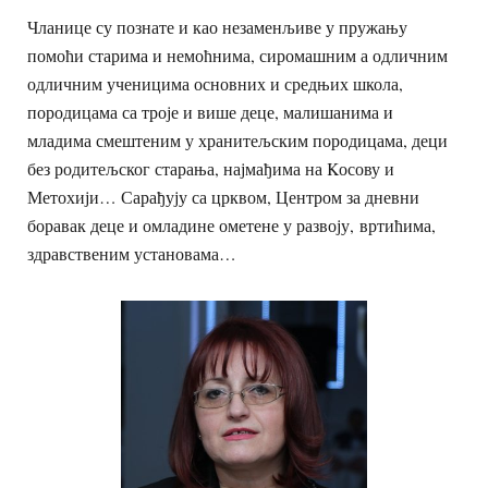
Чланице су познате и као незаменљиве у пружању
помоћи старима и немоћнима, сиромашним а одличним
одличним ученицима основних и средњих школа,
породицама са троје и више деце, малишанима и
младима смештеним у хранитељским породицама, деци
без родитељског старања, најмађима на Kосову и
Метохији… Сарађују са црквом, Центром за дневни
боравак деце и омладине ометене у развоју, вртићима,
здравственим установама…