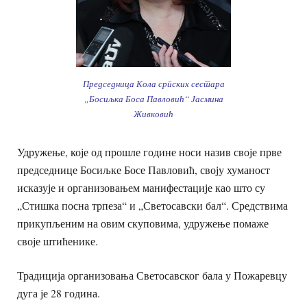
Председница Кола српских сестара
„Босиљка Боса Павловић“ Јасмина
Живковић
Удружење, које од прошле године носи назив своје прве
председнице Босиљке Босе Павловић, своју хуманост
исказује и организовањем манифестације као што су
„Стишка посна трпеза“ и „Светосавски бал“. Средствима
прикупљеним на овим скуповима, удружење помаже
своје штићенике.
Традиција организовања Светосавског бала у Пожаревцу
дуга је 28 година.