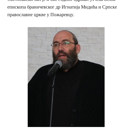
епископа браничевског др Игнатија Мидића и Српске
православне цркве у Пожаревцу.