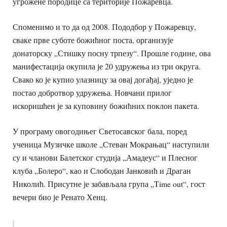
угрожене породице са територије Пожаревца.
Споменимо и то да од 2008. Пододбор у Пожаревцу,
сваке прве суботе божићног поста, организује
донаторску „Стишку посну трпезу“. Прошле године, ова
манифестација окупила је 20 удружења из три округа.
Свако ко је купио улазницу за овај догађај, уједно је
постао добротвор удружења. Новчани прилог
искоришћен је за куповину божићних поклон пакета.
У програму овогодињег Светосавског бала, поред
ученица Музичке школе „Стеван Мокрањац“ наступили
су и чланови Балетског студија „Амадеус“ и Плесног
клуба „Болеро“, као и Слободан Јанковић и Драган
Николић. Присутне је забављала група „Time out“, гост
вечери био је Ренато Хенц.