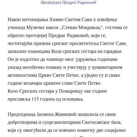
Протојереј Предраг Радаковић
Након интонирања Химне Светом Сави у извођењу
ученица Музичке школе „Стеван Мокрањац“, гостима се
обратио протојереј Предраг Радаковић, који се,
честитајући празник српског просветитеља Светог Саве,
захвалио чланицама Кола српских сестара на сарадњи.
Он је подсетио да чланице овог удружења годинама
уназад несебично помажу и учествују у хуманитарним
активностима Цркве Свете Петке, а уједно су и сваке
године колачари црквене славе Свете Петке.
Коло Српских сестара у Пожаревцу ове године
прославља 115 година од оснивања.
Председница Јасмина Живковић захвалила се свим
добротворима и суорганизаторима Светосавског бала,
који су омогућили да се новчано помогну две социјално