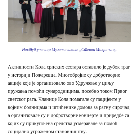
Наступ ученица Музичке школе „Стеван Мокрањац
„
Активности Kола српских сестара оставило је дубок траг
у историји Пожаревца. Многобројне су добротворне
акције које је организовало ово Удружење у циљу
пружања помоћи сународницима, посебно током Првог
светског рата. Чланице Кола помагале су пацијенте у
војним болницама и штићенике домова за ратну сирочад,
а организовале су и добротворне концерте и приредбе са
којих су прикупљена средства усмеравале за помоћ
социјално угроженом становништву.