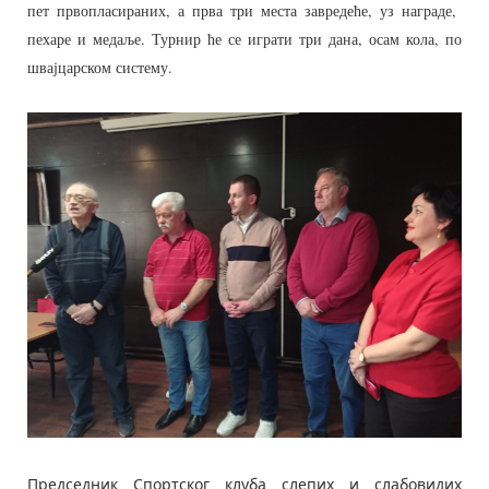
пет првопласираних, а прва три места завредеће, уз награде,
пехаре и медаље. Турнир ће се играти три дана, осам кола, по
швајцарском систему.
Председник Спортског клуба слепих и слабовидих