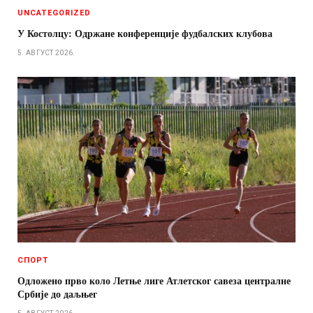
UNCATEGORIZED
У Костолцу: Одржане конференције фудбалских клубова
5. АВГУСТ 2026.
СПОРТ
Одложено прво коло Летње лиге Атлетског савеза централне
Србије до даљњег