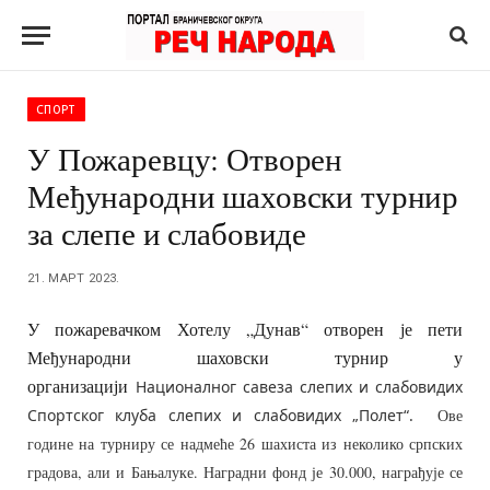
СПОРТ
У Пожаревцу: Отворен
Међународни шаховски турнир
за слепе и слабовиде
21. МАРТ 2023.
У пожаревачком Хотелу „Дунав“ отворен је пети
Међународни шаховски турнир у
организацији
Националног савеза слепих и слабовидих
Спортског клуба слепих и слабовидих „Полет“.
Ове
године на турниру се надмеће 26 шахиста из неколико српских
градова, али и Бањалуке. Наградни фонд је 30.000, награђује се