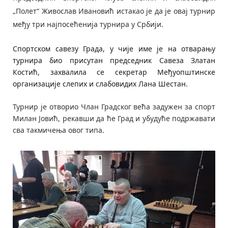
„Полет“ Живослав Ивановић истакао је да је овај турнир
међу три најпосећенија турнира у Србији.
Спортском савезу Града, у чије име је на отварању
турнира био присутан председник Савеза Златан
Костић, захвалила се секретар Међуопштинске
организације слепих и слабовидих Лана Шестан.
Турнир је отворио Члан Градског већа задужен за спорт
Милан Јовић, рекавши да ће Град и убудуће подржавати
сва такмичења овог типа.