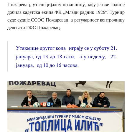
Пожаревац, уз специјалну позивницу, коју је ове године
добила кадетска екипа ФК „Млади радник 1926“. Турнир
суде судије ССОС Пожаревац, а регуларност контролишу
делегати ГФС Пожаревац.
Утакмице другог кола играју се у суботу 21.
јануара, од 13 до 18 сати, а у недељу, 22.
јануара, од 10 до 16 часова.