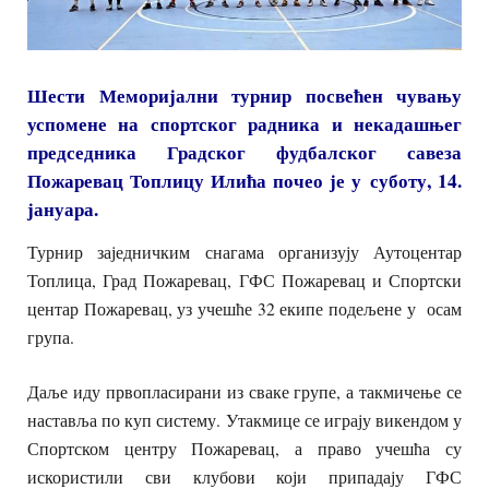
Шести Меморијални турнир посвећен чувању
успомене на спортског радника и некадашњег
председника Градског фудбалског савеза
Пожаревац Топлицу Илића почео је у суботу, 14.
јануара.
Турнир заједничким снагама организују Аутоцентар
Топлица, Град Пожаревац, ГФС Пожаревац и Спортски
центар Пожаревац, уз учешће 32 екипе подељене у осам
група.
Даље иду првопласирани из сваке групе, а такмичење се
наставља по куп систему. Утакмице се играју викендом у
Спортском центру Пожаревац, а право учешћа су
искористили сви клубови који припадају ГФС