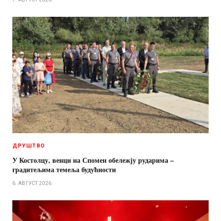
ДРУШТВО
У Костолцу, венци на Спомен обележју рударима –
градитељима темеља будућности
6. АВГУСТ 2026.