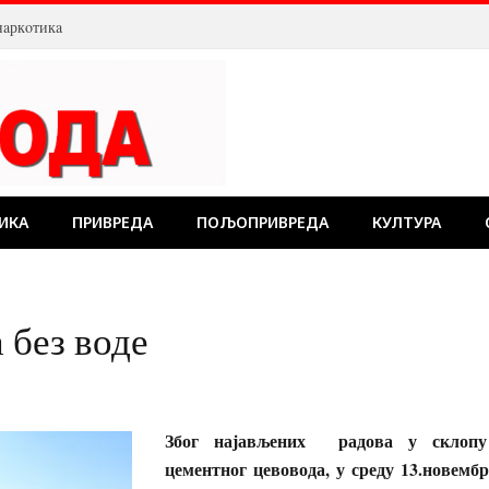
нaркoтикa
ИКА
ПРИВРЕДА
ПОЉОПРИВРЕДА
КУЛТУРА
 без воде
Због најављених радова у склопу 
цементног цевовода, у среду 13.новембр