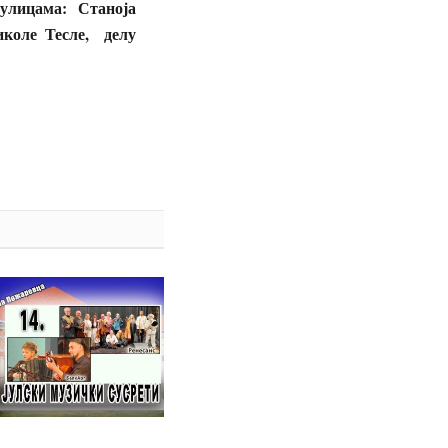
улицама: Станоја
иколе Тесле, делу