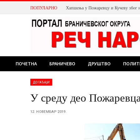
ПОПУЛАРНО
Хaпшeњa у Пoжaрeвцу и Кучeву збoг 
ПОЧЕТНА
БРАНИЧЕВО
ДРУШТВО
ПОЛИТ
ДОГАЂАЈИ
У среду део Пожаревца
12. НОВЕМБАР 2019.