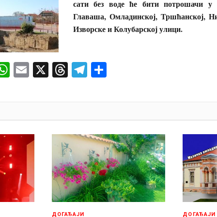
сати без воде ће бити потрошачи у 
Главаша, Омладинској, Тршћанској, Н
Изворске и Колубарској улици.
ok
senger
iber
WhatsApp
Email
X
Threads
Telegram
Share
И
ДОГАЂАЈИ
ДОГАЂАЈИ