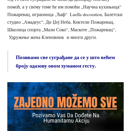
помоћ, а у свему томе ће им помоћи „Научна кухињица“
Пожаревац, играоница „Ћаф“ Luella decoration, Балетски
студио „Амадеус“, Ди Џеј Неба, Коктели Пожаревац,
Школица спорта „Мали Соко“, Маскоте „Пожаревац“,
Удружење жена Кленовник и многи други.
Позивамо све суграђане да се у што већем
броју одазову овом хуманом гесту.