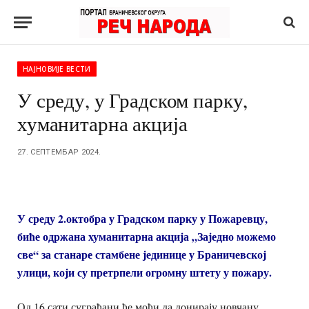
НАЈНОВИЈЕ ВЕСТИ
У среду, у Градском парку,
хуманитарна акција
27. СЕПТЕМБАР 2024.
У среду 2.октобра у Градском парку у Пожаревцу,
биће одржана хуманитарна акција „Заједно можемо
све“ за станаре стамбене јединице у Браничевској
улици, који су претрпели огромну штету у пожару.
Од 16 сати суграђани ће моћи да донирају новчану