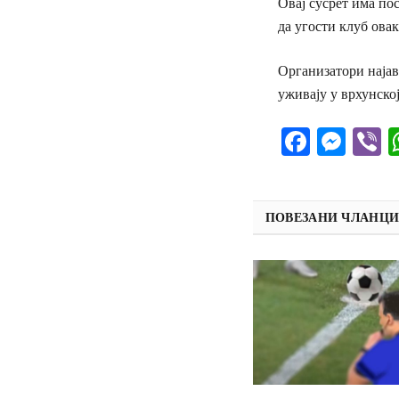
Овај сусрет има пос
да угости клуб ова
Организатори најав
уживају у врхунско
Facebo
Mes
V
ПОВЕЗАНИ ЧЛАНЦ