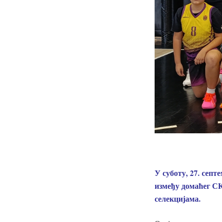
У суботу, 27. септ
између домаћег С
селекцијама.