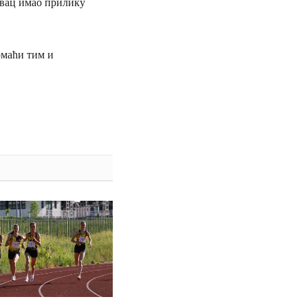
ревац имао прилику
омаћи тим и