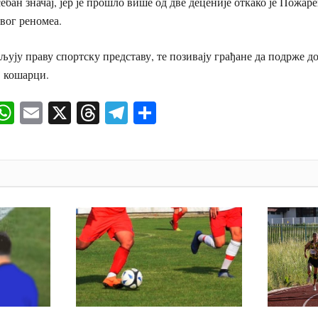
ебан значај, јер је прошло више од две деценије откако је Пожа
квог реномеа.
љују праву спортску представу, те позивају грађане да подрже д
ј кошарци.
ok
senger
iber
WhatsApp
Email
X
Threads
Telegram
Share
И