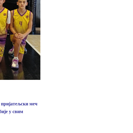
е пријатељски меч
ије у свим