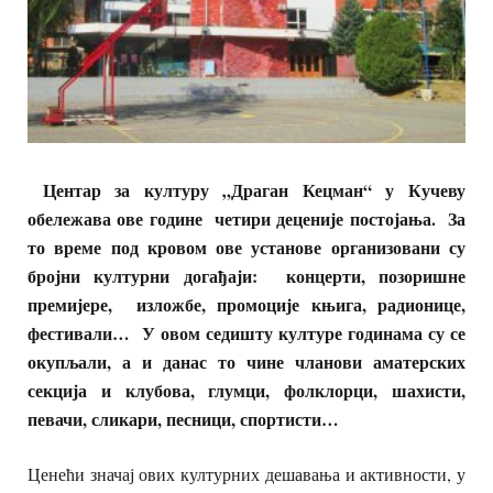
Центар за културу „Драган Кецман“ у Кучеву
обележава ове године четири деценије постојања. За
то време под кровом ове установе организовани су
бројни културни догађаји: концерти, позоришне
премијере, изложбе, промоције књига, радионице,
фестивали… У овом седишту културе годинама су се
окупљали, а и данас то чине чланови аматерских
секција и клубова, глумци, фолклорци, шахисти,
певачи, сликари, песници, спортисти…
Ценећи значај ових културних дешавања и активности, у