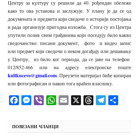
Центру за културу су решили да 40. рођендан обележе
како то ова установа и заслужује. У плану је да се од
докумената и предмета који сведоче о историји постојања
и рада организује пригодна изложба. Стога су из Центра
упутили позив свим грађанима који поседују било какво
сведочанство: писани документ, фото и видео запис
или предмет који сведочи о неком догађају или дешавању
у Центру, из било ког периода, да се јаве на телефон
012/852-466 или на адресу електронске поште
kultkucevo@gmail.com
. Преузети материјал биће копиран
или фотографисан и након тога враћен власнику.
Facebook
Messenger
Viber
WhatsApp
Email
X
Threads
Telegra
Shar
ПОВЕЗАНИ ЧЛАНЦИ