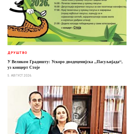
ДРУШТВО
У Великом Градишту: Ускоро дводеценијска ,,Пасуљијада“,
уз концерт Стоје
5. АВГУСТ 2026.