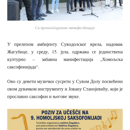
Са прошлогодишње манифестације
У прелепом амбијенту Суводолског врела, надомак
Жагубице, у среду, 15. јула, одржава се јединствена
културно – забавна манифестација „Хомољска
саксофонијада“.
Ово су девети музички сусрети у Сувом Долу посвећени
овом дувачком инструменту и Јовану Станојевићу, који је
прославио саксофон и његове звуке.