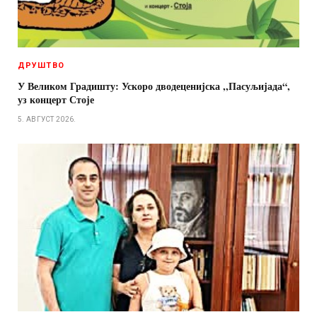
ДРУШТВО
У Великом Градишту: Ускоро дводеценијска ,,Пасуљијада“,
уз концерт Стоје
5. АВГУСТ 2026.