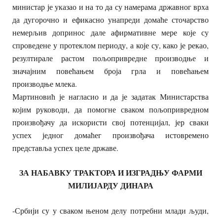
министар је указао и на то да су намерама државног врха
да дугорочно и ефикасно унапреди домаће сточарство
немерљив допринос дале афирмативне мере које су
спроведене у протеклом периоду, а које су, како је рекао,
резултирале растом пољопривредне производње и
значајним повећањем броја грла и повећањем
производње млека.
Мартиновић је нагласио и да је задатак Министарства
којим руководи, да помогне сваком пољопривредном
произвођачу да искористи свој потенцијал, јер сваки
успех једног домаћег произвођача истовремено
представља успех целе државе.
ЗА НАБАВКУ ТРАКТОРА И ИЗГРАДЊУ ФАРМИ
МИЛИЈАРДУ ДИНАРА
-Србији су у сваком њеном делу потребни млади људи,