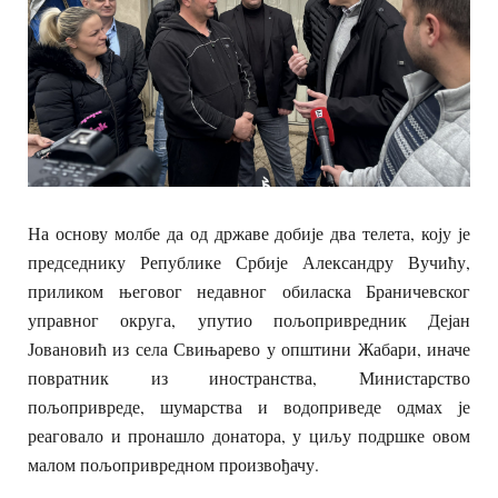
На основу молбе да од државе добије два телета, коју је
председнику Републике Србије Александру Вучићу,
приликом његовог недавног обиласка Браничевског
управног округа, упутио пољопривредник Дејан
Јовановић из села Свињарево у општини Жабари, иначе
повратник из иностранства, Министарство
пољопривреде, шумарства и водоприведе одмах је
реаговало и пронашло донатора, у циљу подршке овом
малом пољопривредном произвођачу.