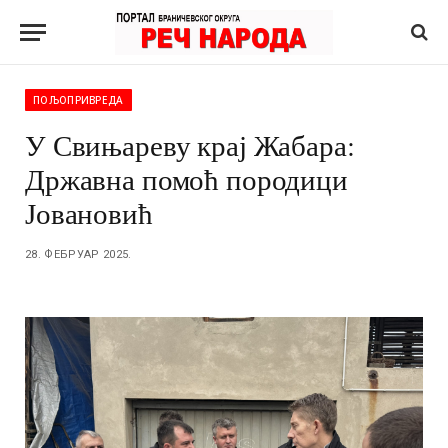
ПОЉОПРИВРЕДА
У Свињареву крај Жабара:
Државна помоћ породици
Јовановић
28. ФЕБРУАР 2025.