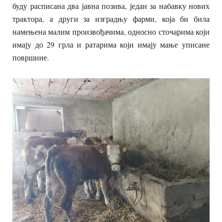
буду расписана два јавна позива, један за набавку нових
трактора, а други за изградњу фарми, која би била
намењена малим произвођачима, односно сточарима који
имају до 29 грла и ратарима који имају мање уписане
површине.