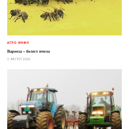
АГРО ИНФО
Варооза – болест пчела
2. АВГУСТ 2026.