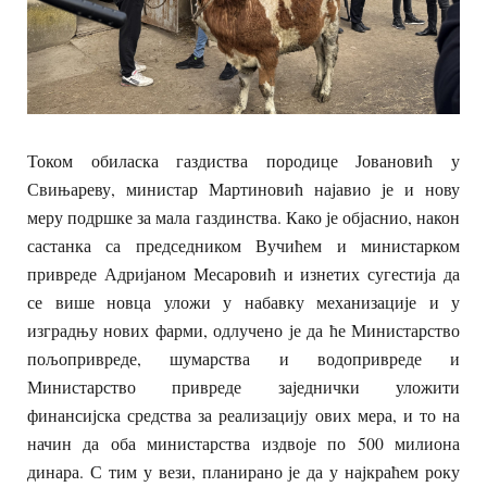
Током обиласка газдиства породице Јовановић у
Свињареву, министар Мартиновић најавио је и нову
меру подршке за мала газдинства. Како је објаснио, након
састанка са председником Вучићем и министарком
привреде Адријаном Месаровић и изнетих сугестија да
се више новца уложи у набавку механизације и у
изградњу нових фарми, одлучено је да ће Министарство
пољопривреде, шумарства и водопривреде и
Министарство привреде заједнички уложити
финансијска средства за реализацију ових мера, и то на
начин да оба министарства издвоје по 500 милиона
динара. С тим у вези, планирано је да у најкраћем року