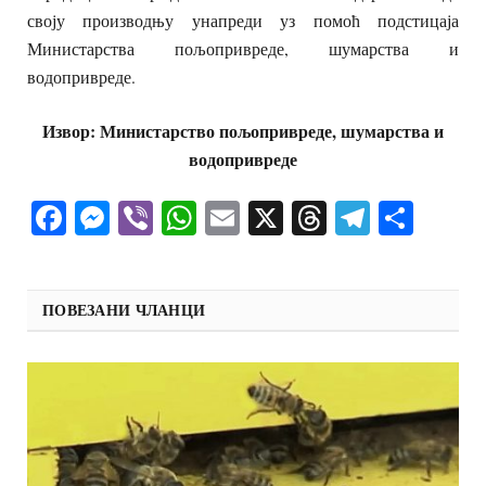
своју производњу унапреди уз помоћ подстицаја
Министарства пољопривреде, шумарства и
водопривреде.
Извор: Министарство пољопривреде, шумарства и
водопривреде
Facebook
Messenger
Viber
WhatsApp
Email
X
Threads
Telegra
Shar
ПОВЕЗАНИ ЧЛАНЦИ