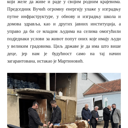
који желе да живе и раде у својим родним крајевима.
Председник Вучић огромну енергију улаже у изградњу
путне инфраструктуре, у обнову и изградњу школа и
домова здравља, као и других јавних институција, а
управо да би се младим људима на селима омогућили
подједнаки услови за живот попут оних које имају људи
у великим градовима. Циљ државе је да има што више
деце, јер нам је будућност само на тај начин
загарантована, истакао је Мартиновић.