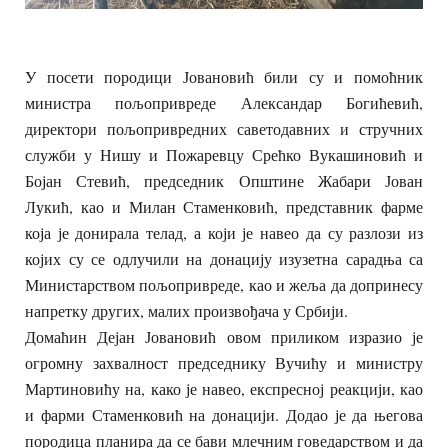
У посети породици Јовановић били су и помоћник
министра пољопривреде Александар Богићевић,
директори пољопривредних саветодавних и стручних
служби у Нишу и Пожаревцу Срећко Вукашиновић и
Бојан Стевић, председник Општине Жабари Јован
Лукић, као и Милан Стаменковић, представник фарме
која је донирала телад, а који је навео да су разлози из
којих су се одлучили на донацију изузетна сарадња са
Министарством пољопривреде, као и жеља да допринесу
напретку других, малих произвођача у Србији.
Домаћин Дејан Јовановић овом приликом изразио је
огромну захвалност председнику Вучићу и министру
Мартиновићу на, како је навео, експресној реакцији, као
и фарми Стаменковић на донацији. Додао је да његова
породица планира да се бави млечним говедарством и да