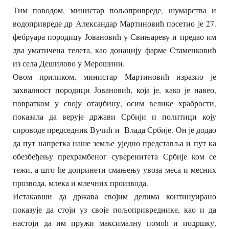
Тим поводом, министар пољопривреде, шумарства и
водопривреде др Александар Мартиновић посетио је 27.
фебруара породицу Јовановић у Свињареву и предао им
два уматичена телета, као донацију фарме Стаменковић
из села Дешилово у Мерошини.
Овом приликом, министар Мартиновић изразио је
захвалност породици Јовановић, која је, како је навео,
повратком у своју отаџбину, осим велике храбрости,
показала да верује држави Србији и политици коју
спроводе председник Вучић и Влада Србије. Он је додао
да пут напретка наше земље уједно представља и пут ка
обезбеђењу прехрамбеног суверенитета Србије ком се
тежи, а што ће допринети смањењу увоза меса и месних
прозвода, млека и млечних производа.
Истакавши да држава својим делима континуирано
показује да стоји уз своје пољопривреднике, као и да
настоји да им пружи максималну помоћ и подршку,