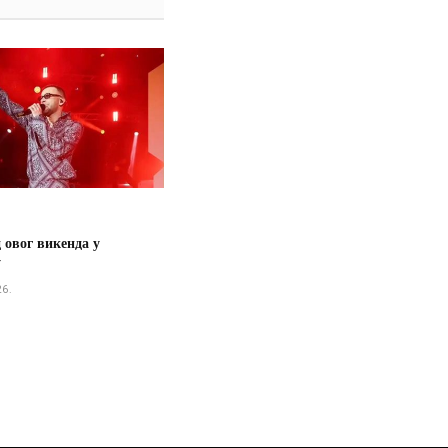
 овог викенда у
у
26.