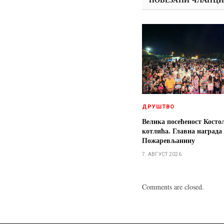
ДРУШТВО
Велика посећеност Косто
котлића. Главна награда
Пожаревљанину
7. АВГУСТ 2026.
Comments are closed.