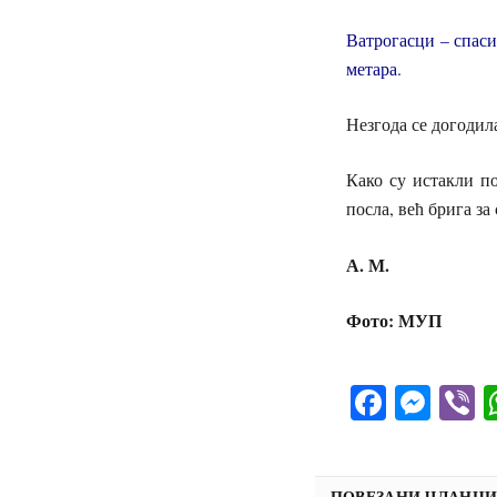
Ватрогасци – спаси
метара.
Незгода се догодил
Како су истакли по
посла, већ брига за
А. М.
Фото: МУП
Facebo
Mes
V
ПОВЕЗАНИ ЧЛАНЦ