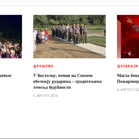
ДРУШТВО
ДОГАЂАЈИ
лачког
У Костолцу, венци на Спомен
Магла бенд
обележју рударима – градитељима
Пожаревц
темеља будућности
6. АВГУСТ 20
6. АВГУСТ 2026.