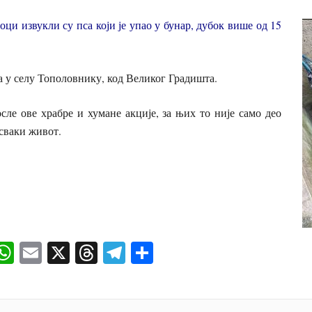
оци извукли су пса који је упао у бунар, дубок више од 15
а у селу Тополовнику, код Великог Градишта.
сле ове храбре и хумане акције, за њих то није само део
 сваки живот.
ok
senger
iber
WhatsApp
Email
X
Threads
Telegram
Share
И