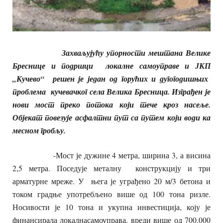
Захваљујућу упорности мештана Велике
Бреснице и подршци локалне самоуправе и ЈКП
„Кучево“ решен је један од горућих и дугогодишњих
проблема кучевачког села Велика Бресница. Изграђен је
нови мост преко потока који тече кроз насеље.
Објекат повезује асфалтни пут са путем који води ка
месном гробљу.
-Мост је дужине 4 метра, ширина 3, а висина
2,5 метра. Поседује металну конструкцију и три
арматурне мреже. У њега је уграђено 20 м/3 бетона и
током градње употребљено више од 100 тона ризле.
Носивости је 10 тона и укупна инвестиција, коју је
финансирала локалнасамоуправа, вреди више од 700.000