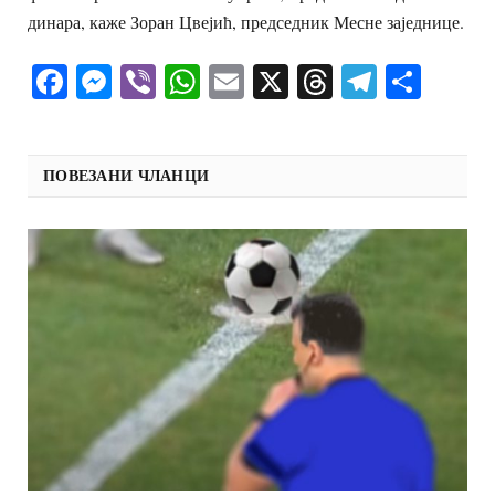
динара, каже Зоран Цвејић, председник Месне заједнице.
Facebook
Messenger
Viber
WhatsApp
Email
X
Threads
Telegra
Shar
ПОВЕЗАНИ ЧЛАНЦИ