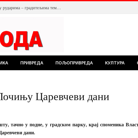
У Костолцу, венци на Спомен обележју рударима – градитељима темеља будућности
ИКА
ПРИВРЕДА
ПОЉОПРИВРЕДА
КУЛТУРА
Почињу Царевчеви дани
ту, тачно у подне, у градском парку, крај споменика Вла
Царевчеви дани.