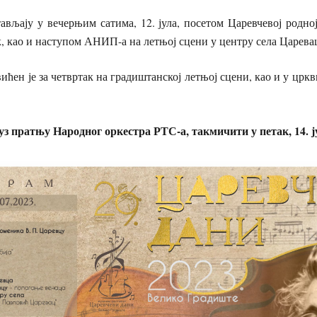
ављају у вечерњим сатима, 12. јула, посетом Царевчевој родн
, као и наступом АНИП-а на летњој сцени у центру села Царева
ићен је за четвртак на градиштанској летњој сцени, као и у црк
уз пратњу Народног оркестра РТС-а, такмичити у петак, 14. ј