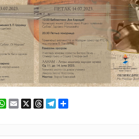
ok
senger
iber
WhatsApp
Email
X
Threads
Telegram
Share
И