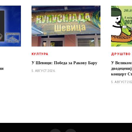
КУЛТУРА
ДРУШТВО
У Шевици: Победа за Ракову Бару
У Великом
ни
дводецениј
5. АВГУСТ 2026.
концерт Ст
5. АВГУСТ 20