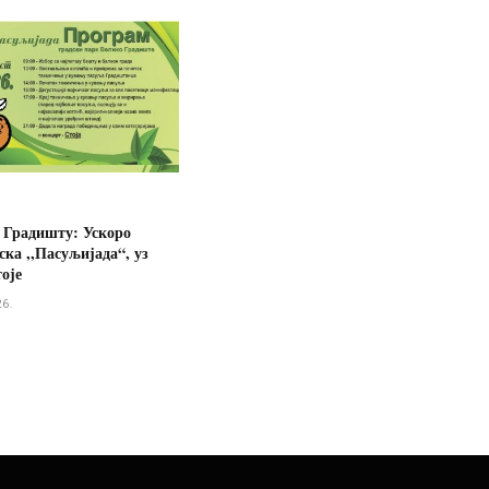
 Градишту: Ускоро
ска ,,Пасуљијада“, уз
оје
26.