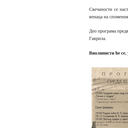
Свечаности се наст
венаца на споменик
Део програма предв
Гаврила.
Виолинисти ће се, 