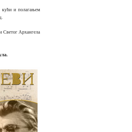
ој кући и полагањем
ц.
ви Светог Архангела
ула.