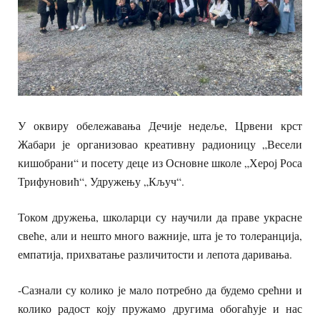
У оквиру обележавања Дечије недеље, Црвени крст
Жабари је организовао креативну радионицу „Весели
кишобрани“ и посету деце из Основне школе „Херој Роса
Трифуновић“, Удружењу „Кључ“.
Током дружења, школарци су научили да праве украсне
свеће, али и нешто много важније, шта је то толеранција,
емпатија, прихватање различитости и лепота даривања.
-Сазнали су колико је мало потребно да будемо срећни и
колико радост коју пружамо другима обогаћује и нас