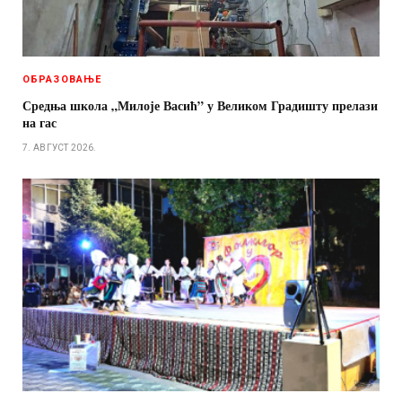
ОБРАЗОВАЊЕ
Средња школа „Милоје Васић” у Великом Градишту прелази
на гас
7. АВГУСТ 2026.