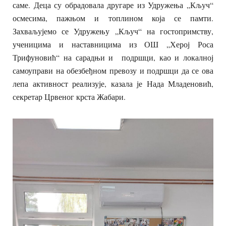
саме. Деца су обрадовала другаре из Удружења „Кључ“
осмесима, пажњом и топлином која се памти.
Захваљујемо се Удружењу „Кључ“ на гостопримству,
ученицима и наставницима из ОШ „Херој Роса
Трифуновић“ на сарадњи и подршци, као и локалној
самоуправи на обезбеђном превозу и подршци да се ова
лепа активност реализује, казала је Нада Младеновић,
секретар Црвеног крста Жабари.