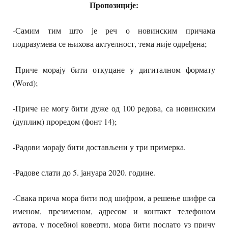
Пропозиције:
-Самим тим што је реч о новинским причама
подразумева се њихова актуелност, тема није одређена;
-Приче морају бити откуцане у дигиталном формату
(Word);
-Приче не могу бити дуже од 100 редова, са новинским
(дуплим) проредом (фонт 14);
-Радови морају бити достављени у три примерка.
-Радове слати до 5. јануара 2020. године.
-Свака прича мора бити под шифром, а решење шифре са
именом, презименом, адресом и контакт телефоном
аутора, у посебној коверти, мора бити послато уз причу