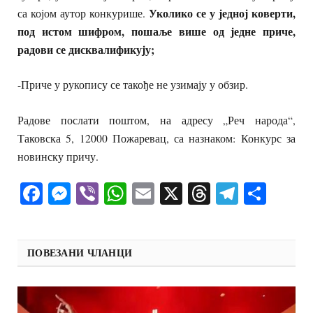
Уколико се у једној коверти,
са којом аутор конкурише.
под истом шифром, пошаље више од једне приче,
радови се дисквалификују;
-Приче у рукопису се такође не узимају у обзир.
Радове послати поштом, на адресу „Реч народа“,
Таковска 5, 12000 Пожаревац, са назнаком: Конкурс за
новинску причу.
Facebook
Messenger
Viber
WhatsApp
Email
X
Threads
Telegra
Shar
ПОВЕЗАНИ ЧЛАНЦИ