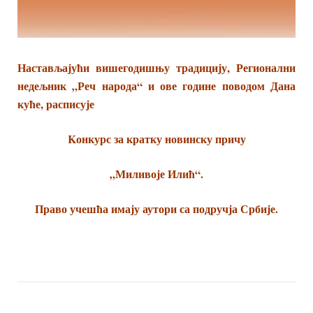
Настављајући вишегодишњу традицију, Регионални
недељник „Реч народа“ и ове године поводом Дана
куће, расписује
Kонкурс за кратку новинску причу
„Миливоје Илић“.
Право учешћа имају аутори са подручја Србије.