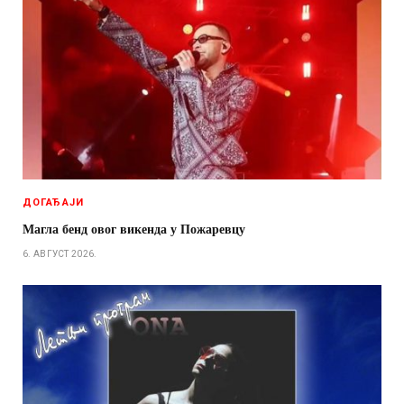
ДОГАЂАЈИ
Магла бенд овог викенда у Пожаревцу
6. АВГУСТ 2026.